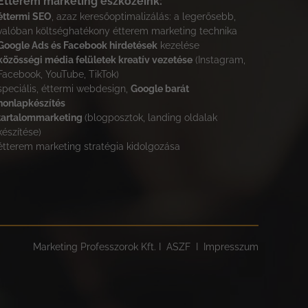
Étterem marketing eszközeink:
éttermi SEO
, azaz keresőoptimalizálás: a legerősebb,
valóban költséghatékony étterem marketing technika
Google Ads és Facebook hirdetések
kezelése
közösségi média felületek kreatív vezetése
(Instagram,
Facebook, YouTube, TikTok)
speciális, éttermi webdesign,
Google barát
honlapkészítés
tartalommarketing
(blogposztok, landing oldalak
készítése)
étterem marketing stratégia kidolgozása
Marketing Professzorok Kft. I
ASZF
I
Impresszum