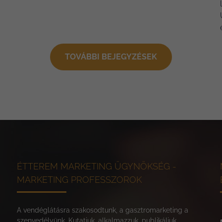
TOVÁBBI BEJEGYZÉSEK
ÉTTEREM MARKETING ÜGYNÖKSÉG -
MARKETING PROFESSZOROK
A vendéglátásra szakosodtunk, a gasztromarketing a
szenvedélyünk. Kutatjuk, alkalmazzuk, publikáljuk.