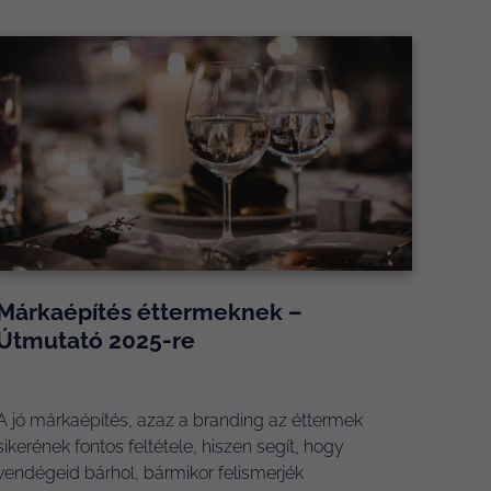
Márkaépítés éttermeknek –
Útmutató 2025-re
A jó márkaépítés, azaz a branding az éttermek
sikerének fontos feltétele, hiszen segít, hogy
vendégeid bárhol, bármikor felismerjék