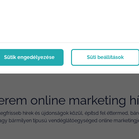
Sütik engedélyezése
Süti beállítások
erem online marketing h
legfrisseb hírek és újdonságok közül, építsd fel éttermed, bá
agy bármilyen típusú vendéglátóegységed online marketingjé