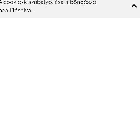
weboldaladon
A cookie-k szabályozása a böngésző
látványos és
beállításaival
kreatí...
2022-
Közösségi
06-
média
22
marketing