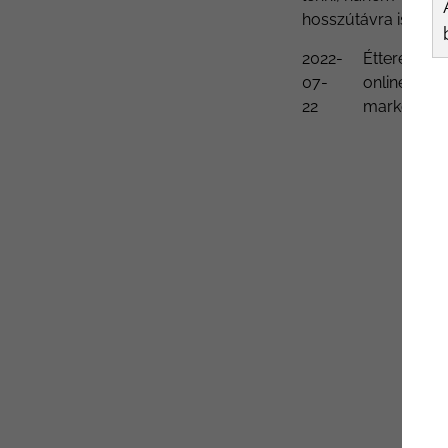
hosszútávra is tu...
2022-
Étterem
07-
online
22
marketing