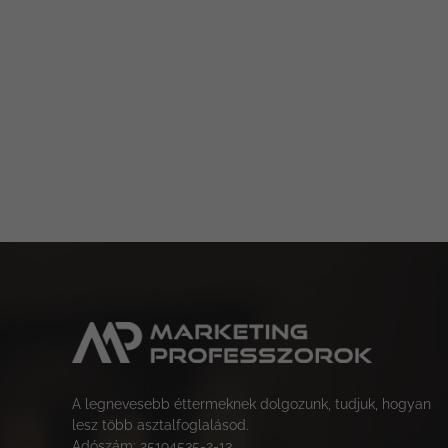
A legnevesebb éttermeknek dolgozunk, tudjuk, hogyan
lesz több asztalfoglalásod.
Adószám: 25194535-2-13