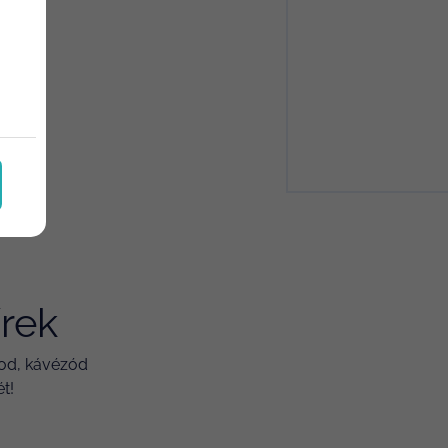
Turizmusmarketing
Utazás
Vendéglátás
írek
rod, kávézód
t!