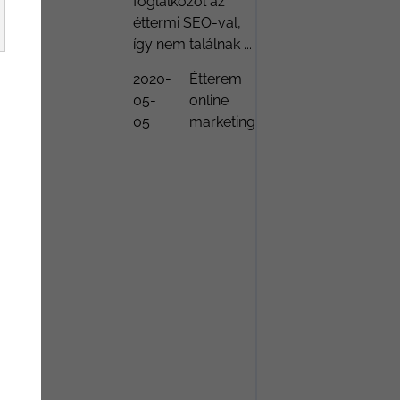
foglalkozol az
éttermi SEO-val,
így nem találnak ...
étterem marketing
tippek
2020-
Étterem
05-
online
étterem marketing
05
marketing
ügynökség
étterem seo
étterem weboldal
Gasztromarketing
Gasztronómia
Keresőoptimalizálá
SEO