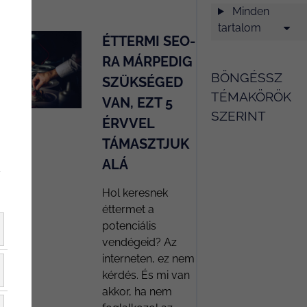
Minden
tartalom
ÉTTERMI SEO-
RA MÁRPEDIG
BÖNGÉSSZ
SZÜKSÉGED
TÉMAKÖRÖK
VAN, EZT 5
SZERINT
ÉRVVEL
TÁMASZTJUK
ALÁ
Belföld
y
Hol keresnek
étterem
éttermet a
honlapkészítés
potenciális
vendégeid? Az
Étterem marketing
interneten, ez nem
kérdés. És mi van
akkor, ha nem
étterem marketing
startégia