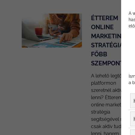
A w
ÉTTEREM
has
elő
ONLINE
MARKETING
STRATÉGIA -
FŐBB
SZEMPONTJOK
A lehető legtöbb
Ism
a b
platformon
szeretnél aktív
lenni? Étterem
online marketing
stratégia
segítségével nem
csak aktív tudsz
lenni, hanem