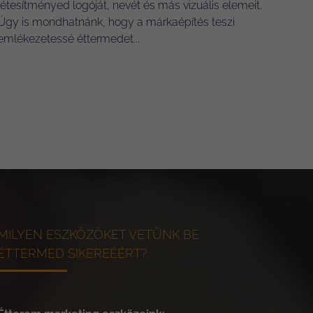
létesítményed logóját, nevét és más vizuális elemeit.
Úgy is mondhatnánk, hogy a márkaépítés teszi
emlékezetessé éttermedet...
MILYEN ESZKÖZÖKET VETÜNK BE
ÉTTERMED SIKEREÉÉRT?