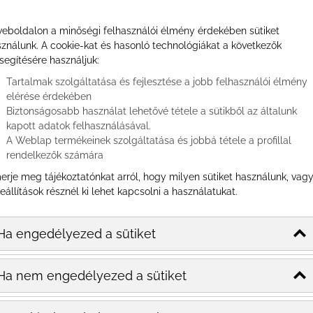
eboldalon a minőségi felhasználói élmény érdekében sütiket
AZ
ználunk. A cookie-kat és hasonló technológiákat a következők
segítésére használjuk:
ÉTELFOTÓZÁS
TITKA, HOGY
Tartalmak szolgáltatása és fejlesztése a jobb felhasználói élmény
elérése érdekében
NEKED IS
Biztonságosabb használat lehetővé tétele a sütikből az általunk
MAGAZINBA
kapott adatok felhasználásával.
A Weblap termékeinek szolgáltatása és jobbá tétele a profillal
ILLŐ KÉPEID
rendelkezők számára
LEGYENEK!
erje meg tájékoztatónkat arról, hogy milyen sütiket használunk, vag
eállítások résznél ki lehet kapcsolni a használatukat.
Valljuk be te is
felmész az adott
étterem
Ha engedélyezed a sütiket
honlapjára, mielőtt
letennéd voksodat
Ha nem engedélyezed a sütiket
mellette. Ezért is
olyan fontos, hogy