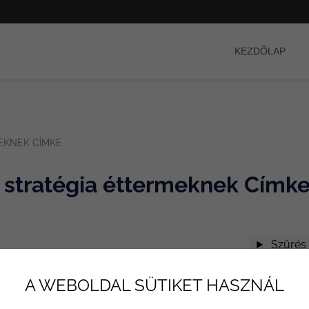
KEZDŐLAP
EKNEK CÍMKE
 stratégia éttermeknek Címk
Szűrés
A WEBOLDAL SÜTIKET HASZNÁL