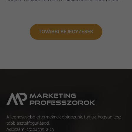
TOVÁBBI BEJEGYZÉSEK
A legnevesebb éttermeknek dolgozunk, tudjuk, hogyan lesz
több asztalfoglalásod.
Adószám: 25194535-2-13