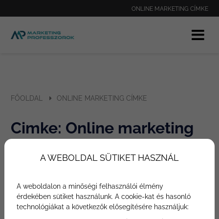
ONLINE MARKETING CÍMKE
FŐOLDAL
ONLINE MARKETING CÍMKE
Cimke: Online marketing
Címke
A WEBOLDAL SÜTIKET HASZNÁL
A weboldalon a minőségi felhasználói élmény
Cimkéhez tartozó tartalmak
érdekében sütiket használunk. A cookie-kat és hasonló
technológiákat a következők elősegítésére használjuk: