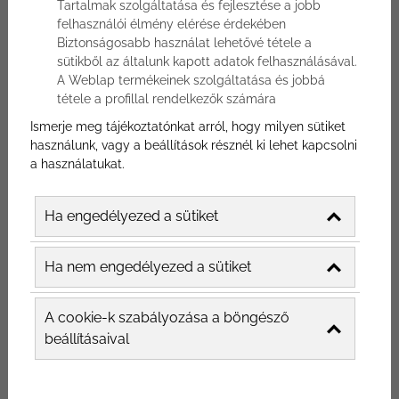
Tartalmak szolgáltatása és fejlesztése a jobb
Szűrés
felhasználói élmény elérése érdekében
Biztonságosabb használat lehetővé tétele a
sütikből az általunk kapott adatok felhasználásával.
A Weblap termékeinek szolgáltatása és jobbá
tétele a profillal rendelkezők számára
Ismerje meg tájékoztatónkat arról, hogy milyen sütiket
használunk, vagy a beállítások résznél ki lehet kapcsolni
a használatukat.
A TIKTOK HASZNÁLATA ÉTTEREM ONLINE
Ha engedélyezed a sütiket
MARKETINGHEZ
A TikTok felhasználóinak kevesebb mint fele 10 és 29
Ha nem engedélyezed a sütiket
év közötti. A TikTok gyorsan növekszik a különféle
érdeklődésű és hátterű felhasználók körében, é...
A cookie-k szabályozása a böngésző
beállításaival
2022-07-12
Közösségi média
marketing