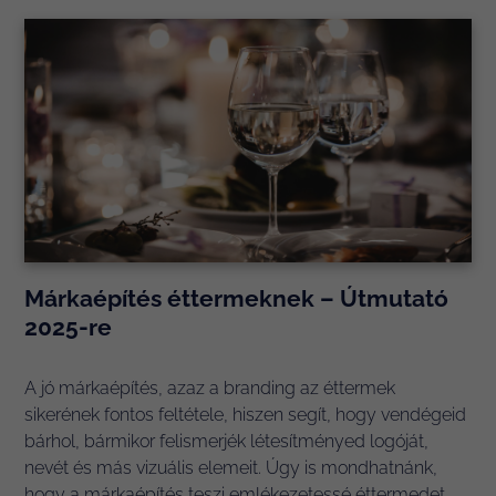
Márkaépítés éttermeknek – Útmutató
2025-re
A jó márkaépítés, azaz a branding az éttermek
sikerének fontos feltétele, hiszen segít, hogy vendégeid
bárhol, bármikor felismerjék létesítményed logóját,
nevét és más vizuális elemeit. Úgy is mondhatnánk,
hogy a márkaépítés teszi emlékezetessé éttermedet...