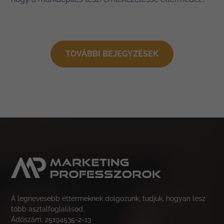
TOVÁBBI BEJEGYZÉSEK
A legnevesebb éttermeknek dolgozunk, tudjuk, hogyan lesz
több asztalfoglalásod.
Adószám: 25194535-2-13