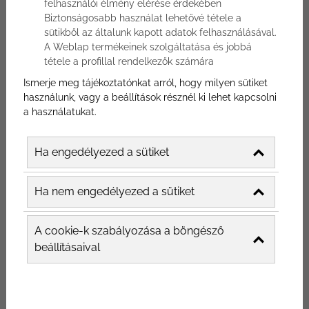
felhasználói élmény elérése érdekében
Szűrés
Biztonságosabb használat lehetővé tétele a
sütikből az általunk kapott adatok felhasználásával.
A Weblap termékeinek szolgáltatása és jobbá
tétele a profillal rendelkezők számára
Ismerje meg tájékoztatónkat arról, hogy milyen sütiket
használunk, vagy a beállítások résznél ki lehet kapcsolni
a használatukat.
Ha engedélyezed a sütiket
ÉTTEREM MARKETING ÜGYNÖKSÉG:
MIÉRT VÁLASZD A KÜLSŐ MARKETINGET?
Ha nem engedélyezed a sütiket
Az étterem marketing ügynökség olyan cég, ami arra
specializálódott, hogy éttermeknek és hasonló
A cookie-k szabályozása a böngésző
vendéglátóipari vállalkozásoknak segítsen a marketi...
beállításaival
2023-09-27
Étterem online marketing