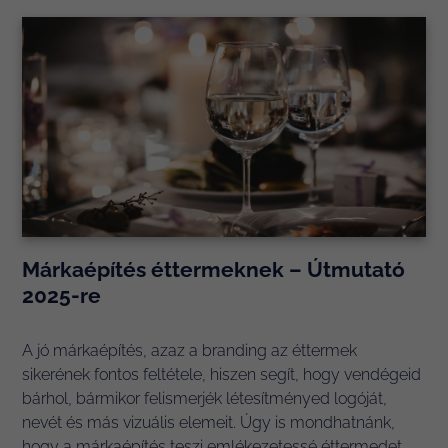
Márkaépítés éttermeknek – Útmutató
2025-re
A jó márkaépítés, azaz a branding az éttermek
sikerének fontos feltétele, hiszen segít, hogy vendégeid
bárhol, bármikor felismerjék létesítményed logóját,
nevét és más vizuális elemeit. Úgy is mondhatnánk,
hogy a márkaépítés teszi emlékezetessé éttermedet...