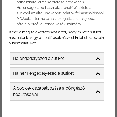
Szűrés
felhasználói élmény elérése érdekében
Biztonságosabb használat lehetővé tétele a
sütikből az általunk kapott adatok felhasználásával.
A Weblap termékeinek szolgáltatása és jobbá
tétele a profillal rendelkezők számára
Ismerje meg tájékoztatónkat arról, hogy milyen sütiket
használunk, vagy a beállítások résznél ki lehet kapcsolni
a használatukat.
Ha engedélyezed a sütiket
ÉTTEREM MARKETING ÜGYNÖKSÉG:
MIÉRT VÁLASZD A KÜLSŐ MARKETINGET?
Ha nem engedélyezed a sütiket
Az étterem marketing ügynökség olyan cég, ami arra
specializálódott, hogy éttermeknek és hasonló
A cookie-k szabályozása a böngésző
vendéglátóipari vállalkozásoknak segítsen a marketi...
beállításaival
2023-09-27
Étterem online marketing