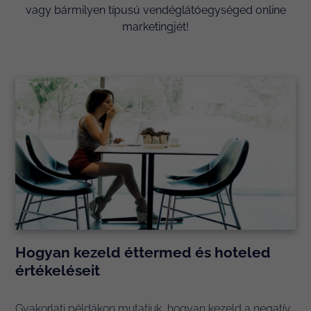
vagy bármilyen típusú vendéglátóegységed online
marketingjét!
Hogyan kezeld éttermed és hoteled
értékeléseit
Gyakorlati példákon mutatjuk, hogyan kezeld a negatív