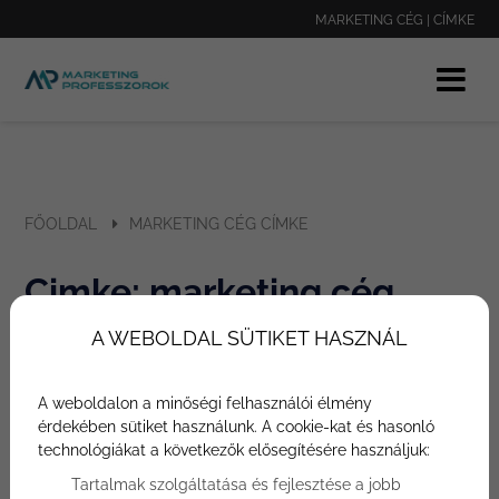
MARKETING CÉG | CÍMKE
FŐOLDAL
MARKETING CÉG CÍMKE
Cimke: marketing cég
Címke
A WEBOLDAL SÜTIKET HASZNÁL
A weboldalon a minőségi felhasználói élmény
érdekében sütiket használunk. A cookie-kat és hasonló
Cimkéhez tartozó tartalmak
technológiákat a következők elősegítésére használjuk:
Tartalmak szolgáltatása és fejlesztése a jobb