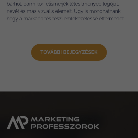
bárhol, bármikor felismerjék létesítményed logóját,
nevét és más vizuális elemeit. Úgy is mondhatnánk,
hogy a márkaépítés teszi emlékezetessé éttermedet...
TOVÁBBI BEJEGYZÉSEK