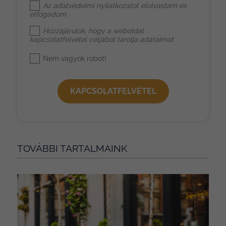
Az
adatvédelmi nyilatkozat
ot elolvastam és
elfogadom.
Hozzájárulok, hogy a weboldal
kapcsolatfelvétel céljából tárolja adataimat
Nem vagyok robot!
KAPCSOLATFELVÉTEL
TOVÁBBI TARTALMAINK