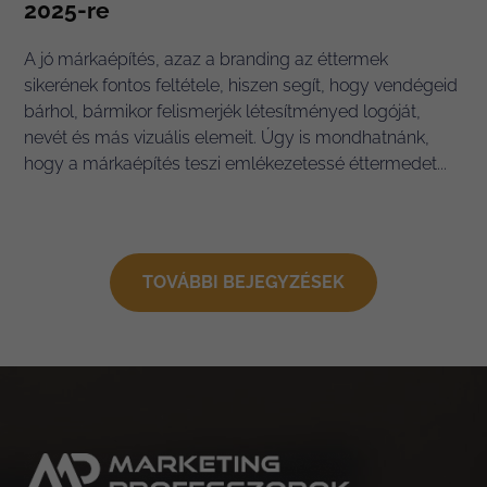
2025-re
A jó márkaépítés, azaz a branding az éttermek
sikerének fontos feltétele, hiszen segít, hogy vendégeid
bárhol, bármikor felismerjék létesítményed logóját,
nevét és más vizuális elemeit. Úgy is mondhatnánk,
hogy a márkaépítés teszi emlékezetessé éttermedet...
TOVÁBBI BEJEGYZÉSEK