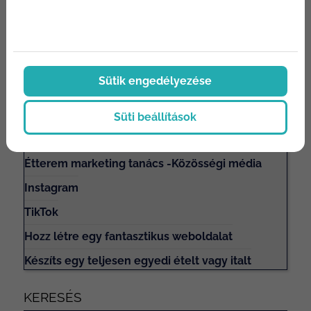
Megosztás:
Sütik engedélyezése
Tartalomjegyzék
Süti beállítások
Írj marketingtervet
Étterem marketing tanács -Közösségi média
Instagram
TikTok
Hozz létre egy fantasztikus weboldalat
Készíts egy teljesen egyedi ételt vagy italt
KERESÉS