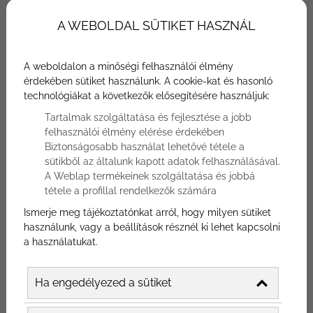
tökéletes helyszínnel rendelkezel, de ha
A WEBOLDAL SÜTIKET HASZNÁL
éttermed nem veszik észre, az a kemény
munka kárba megy. Íme néhány étterem
marketing tanács, amivel éttermed kitűnik
A weboldalon a minőségi felhasználói élmény
érdekében sütiket használunk. A cookie-kat és hasonló
a tömegből.
technológiákat a következők elősegítésére használjuk:
Tartalmak szolgáltatása és fejlesztése a jobb
felhasználói élmény elérése érdekében
Biztonságosabb használat lehetővé tétele a
sütikből az általunk kapott adatok felhasználásával.
A Weblap termékeinek szolgáltatása és jobbá
tétele a profillal rendelkezők számára
Ismerje meg tájékoztatónkat arról, hogy milyen sütiket
használunk, vagy a beállítások résznél ki lehet kapcsolni
a használatukat.
Ha engedélyezed a sütiket