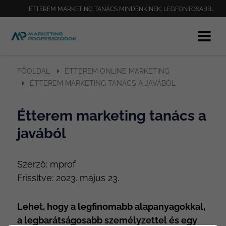
ÉTTEREM MARKETING TANÁCS MINDENKINEK; LEGFONTOSABB ÉTTEREM MARKETING TANÁCSOK; A LEGFONTOSABB ÉTTEREM MARKETING TANÁCS; ÉTTEREM
FŐOLDAL
ÉTTEREM ONLINE MARKETING
ÉTTEREM MARKETING TANÁCS A JAVÁBÓL
Étterem marketing tanács a
javából
Szerző:
mprof
Frissítve:
2023. május 23.
Lehet, hogy a legfinomabb alapanyagokkal,
a legbarátságosabb személyzettel és egy