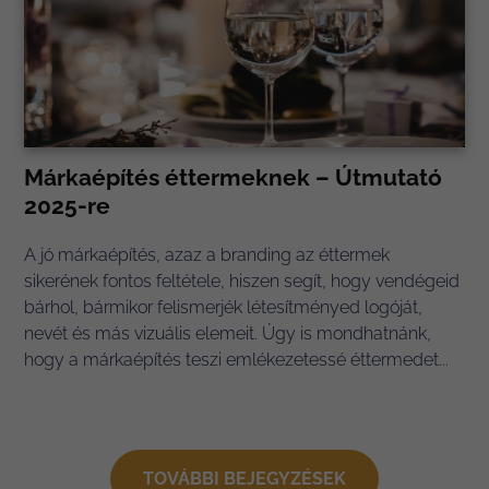
Márkaépítés éttermeknek – Útmutató
2025-re
A jó márkaépítés, azaz a branding az éttermek
sikerének fontos feltétele, hiszen segít, hogy vendégeid
bárhol, bármikor felismerjék létesítményed logóját,
nevét és más vizuális elemeit. Úgy is mondhatnánk,
hogy a márkaépítés teszi emlékezetessé éttermedet...
TOVÁBBI BEJEGYZÉSEK