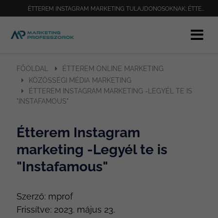
ÉTTEREM INSTAGRAM MARKETING TULAJDONOSOKNAK; ÉTTEREM INSTAGRAM MARKETING TANÁCSOK; ÉTTEREM INSTAGRAM MARKETING ESZKÖZÖK; ÉTTEREM
FŐOLDAL
ÉTTEREM ONLINE MARKETING
KÖZÖSSÉGI MÉDIA MARKETING
ÉTTEREM INSTAGRAM MARKETING -LEGYÉL TE IS
"INSTAFAMOUS"
Étterem Instagram
marketing -Legyél te is
"Instafamous"
Szerző:
mprof
Frissítve:
2023. május 23.