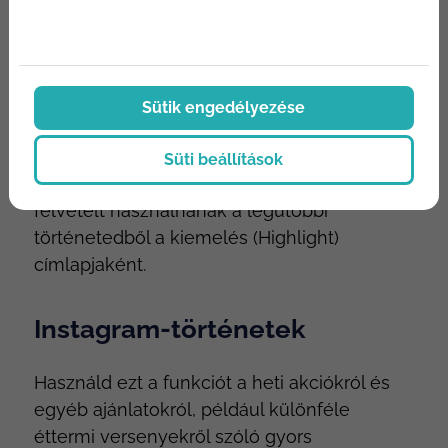
változtatása vagy a személyes tartalmak,
például a személyzet kedvenc italai. Ezek a
kulisszák mögé pillantva ellenállhatatlanok
az Instagram-felhasználók számára. Készíts
Sütik engedélyezése
márkás borítókat az Instagram-történet
legfontosabb eseményeihez. Ezek
Süti beállítások
vizuálisan vonzóbbak, mintha csak egy
felvételt használnának a legutóbbi
történetedből a kiemelés (Highlight)
címlapjaként.
Instagram-történetek
Használd ezt a funkciót a heti akciókról és
egyéb ajánlatokról, például különféle
éttermi versenyekről szóló gyors