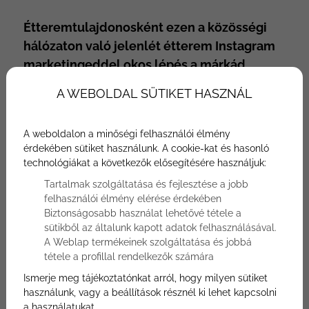
Étteremtulajdonosként ezen a közösségi
hálózaton való jelenlét étterem Instagram
marketingeddel okos lépés a márkád
számára, tekintve, hogy az Instagramnak
A WEBOLDAL SÜTIKET HASZNÁL
több mint egymilliárd felhasználója van.
Akár 90%-uk üzleti fiókokat követ,
A weboldalon a minőségi felhasználói élmény
beleértve az éttermeket is, és 60%-uk
érdekében sütiket használunk. A cookie-kat és hasonló
hallott már új termékről vagy
technológiákat a következők elősegítésére használjuk:
szolgáltatásról a platform használatával.
Tartalmak szolgáltatása és fejlesztése a jobb
felhasználói élmény elérése érdekében
Biztonságosabb használat lehetővé tétele a
sütikből az általunk kapott adatok felhasználásával.
A Weblap termékeinek szolgáltatása és jobbá
tétele a profillal rendelkezők számára
Ismerje meg tájékoztatónkat arról, hogy milyen sütiket
használunk, vagy a beállítások résznél ki lehet kapcsolni
a használatukat.