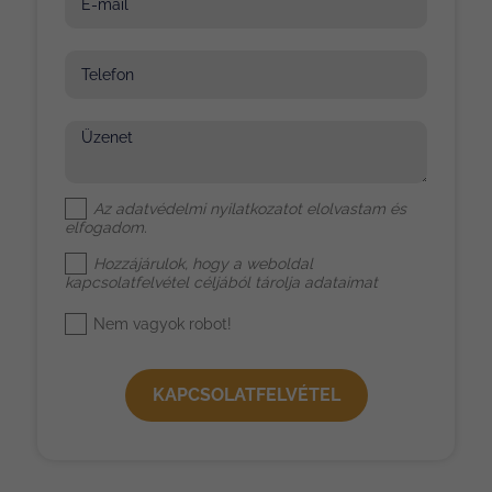
E-mail
Telefon
Üzenet
Az
adatvédelmi nyilatkozat
ot elolvastam és
elfogadom.
Hozzájárulok, hogy a weboldal
kapcsolatfelvétel céljából tárolja adataimat
Nem vagyok robot!
KAPCSOLATFELVÉTEL