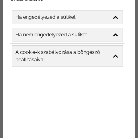
Ha engedélyezed a sütiket
Ha nem engedélyezed a sütiket
Az étterem Instagram marketinges stratégiát
ne tekintsd csak népszerűségi játéknak. Az
A cookie-k szabályozása a böngésző
emberek csaknem 50%-a arról számolt be,
beállításaival
hogy először látogat el egy étterembe,
miután látta, hogy az megjelenik a
közösségi média hírfolyamaiban, ami azt
jelenti, hogy az étterem Instagram
marketing szilárd módja annak, hogy a
forgalmat közvetlenül az ajtóhoz irányíthasd.
Ezenkívül a millenniumiak 69%-a fényképet
készít ételeiről, hogy közzé tegye a
közösségi médiában, így az éttermek