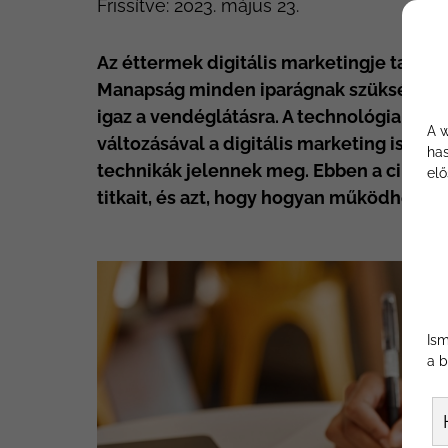
Frissítve:
2023. május 23.
Az éttermek digitális marketingje talán 
Manapság minden iparágnak szüksége van
igaz a vendéglátásra. A technológia fejl
A w
változásával a digitális marketing is me
has
technikák jelennek meg. Ebben a cikkbe
elő
titkait, és azt, hogy hogyan működhet ez 
Ism
a b