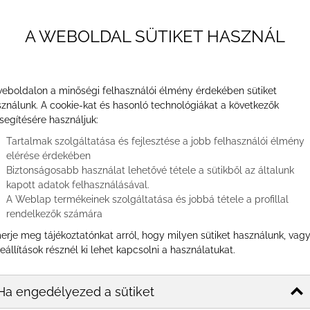
E-mai
Ügyf
A WEBOLDAL SÜTIKET HASZNÁL
Onlin
még sose volt ennyire fontos, mint most.
QR m
 digitális marketingre, de ez különösen
Az ér
ődésével és a fogyasztói szokások
eboldalon a minőségi felhasználói élmény érdekében sütiket
Éttere
gváltozott, folyamatosan új platformok és
ználunk. A cookie-kat és hasonló technológiákat a következők
chatb
n megtudhatod a digitális marketing
segítésére használjuk:
Szem
a te vállalkozásod tekintetében is.
Telj
Tartalmak szolgáltatása és fejlesztése a jobb felhasználói élmény
elérése érdekében
A digi
Biztonságosabb használat lehetővé tétele a sütikből az általunk
techn
kapott adatok felhasználásával.
Munka
A Weblap termékeinek szolgáltatása és jobbá tétele a profillal
rendelkezők számára
Étte
erje meg tájékoztatónkat arról, hogy milyen sütiket használunk, vag
eállítások résznél ki lehet kapcsolni a használatukat.
KERE
Kereset
Ha engedélyezed a sütiket