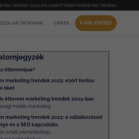
ETING TRENDEK 2023; LEGÚJABB ÉTTEREM MARKETING TRENDEK
SZOLGÁLTATÁSAINK
CIKKEK
AJÁNLATKÉRÉS
talomjegyzék
az étteremipar?
m marketing trendek 2023: ezért fontos
i őket
lis étterem marketing trendek 2023-ban
sségi média marketing
m marketing trendek 2023: a vállalkozásod
lye és a SEO kapcsolata
e üzleti jelenlét&nbsp;