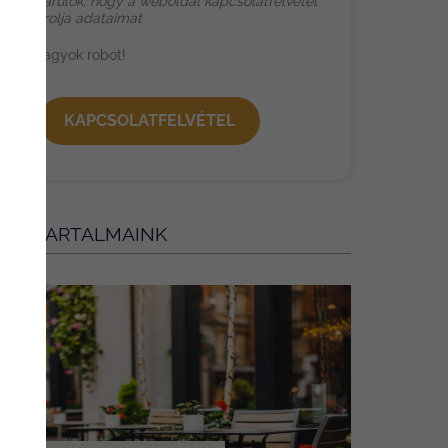
Hozzájárulok, hogy a weboldal kapcsolatfelvétel
ából tárolja adataimat
Nem vagyok robot!
KAPCSOLATFELVÉTEL
BBI TARTALMAINK