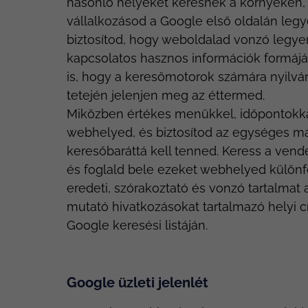
hasonló helyeket keresnek a környéken, 
vállalkozásod a Google első oldalán legye
biztosítod, hogy weboldalad vonzó legyen
kapcsolatos hasznos információk formájáb
is, hogy a keresőmotorok számára nyilv
tetején jelenjen meg az éttermed.
Miközben értékes menükkel, időpontokkal 
webhelyed, és biztosítod az egységes már
keresőbaráttá kell tenned. Keress a vendé
és foglald bele ezeket webhelyed különfé
eredeti, szórakoztató és vonzó tartalmat 
mutató hivatkozásokat tartalmazó helyi cí
Google keresési listáján.
Google üzleti jelenlét