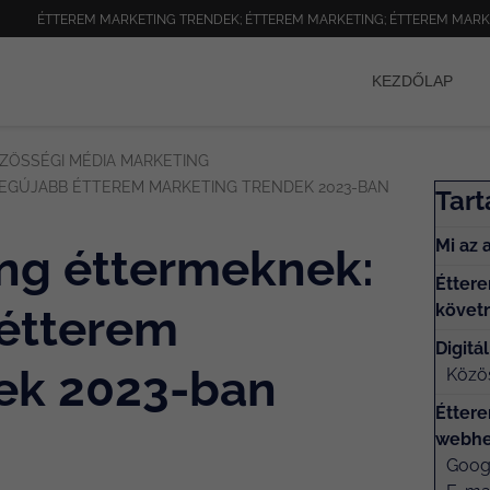
ÉTTEREM MARKETING TRENDEK; ÉTTEREM MARKETING; ÉTTEREM MARK
KEZDŐLAP
ZÖSSÉGI MÉDIA MARKETING
 LEGÚJABB ÉTTEREM MARKETING TRENDEK 2023-BAN
Tar
Mi az 
ing éttermeknek:
Éttere
követn
 étterem
Digitá
ek 2023-ban
Közö
Éttere
webhe
Googl