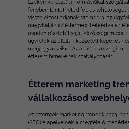
Ezeken keresztül információkat szolgálta
fényben tüntetheted fel, és lehetőséget 
visszajelzést adjanak számdora. Az ügyfe
megvitatják az éttermed: beleértve az étel
minden részletét saját közösségi média fió
ügyfelek az általuk közzétett képeket né
megjegyzéseiket. Az aktív közösségi médi
étterem hírnevének szabályozását.
Étterem marketing tre
vállalkozásod webhely
Az éttermek marketing trendek 2023-ban
(SEO) alapelveinek a megfelelő megérté