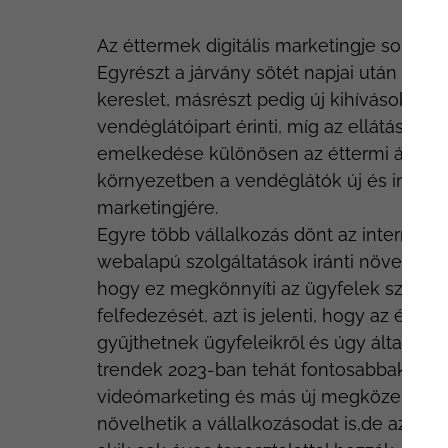
Az éttermek digitális marketingje soha ne
Egyrészt a járvány sötét napjai után ismé
kereslet, másrészt pedig új kihívások jel
vendéglátóipart érinti, míg az ellátási l
emelkedése különösen az éttermi ágazato
környezetben a vendéglátók új és innovat
marketingjére.
Egyre több vállalkozás dönt az internet m
webalapú szolgáltatások iránti növekvő bi
hogy ez megkönnyíti az ügyfelek számára
felfedezését, azt is jelenti, hogy az étte
gyűjthetnek ügyfeleikről és úgy általában
trendek 2023-ban tehát fontosabbak, min
videómarketing és más új megközelítések
növelhetik a vállalkozásodat is,de az is, 