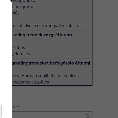
l marketing&nbsp;
élhűségprogramok
e rendelés
enük
tékelések áttekintése és megválaszolása
m marketing trendek 2023: étterem
otok
élyre szabás
esítményelemzés
tális marketingtrendeket befolyásoló éttermi
ológia
erőhiány: Hogyan segíthet a technológia?
remmenedzsment szoftver
y
SÉS
t kifejezés