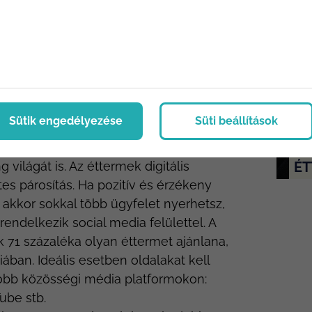
számodra a sikert.
eting trendek 2023-ban
ágának néhány legfontosabb digitális
Sütik engedélyezése
Süti beállítások
T
ÉT
 világát is. Az éttermek digitális
es párosítás. Ha pozitív és érzékeny
, akkor sokkal több ügyfelet nyerhetsz,
endelkezik social media felülettel. A
 71 százaléka olyan éttermet ajánlana,
ában. Ideális esetben oldalakat kell
obb közösségi média platformokon:
ube stb.