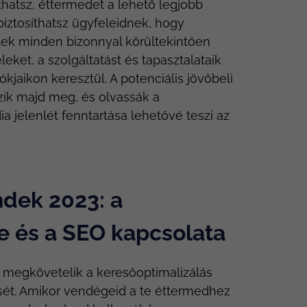
thatsz, éttermedet a lehető legjobb
biztosíthatsz ügyfeleidnek, hogy
lek minden bizonnyal körültekintően
eket, a szolgáltatást és tapasztalataik
kjaikon keresztül. A potenciális jövőbeli
zik majd meg, és olvassák a
a jelenlét fenntartása lehetővé teszi az
ndek 2023: a
e és a SEO kapcsolata
 megkövetelik a keresőoptimalizálás
sét. Amikor vendégeid a te éttermedhez