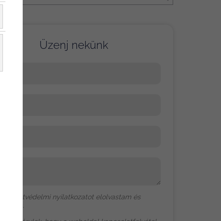
Üzenj nekünk
év
-mail
elefon
zenet
Az
adatvédelmi nyilatkozat
ot elolvastam és
ogadom.