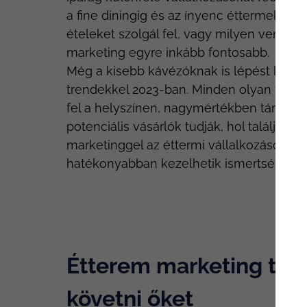
a fine diningig és az ínyenc éttermekig. 
ételeket szolgál fel, vagy milyen vendégk
marketing egyre inkább fontosabb.
Még a kisebb kávézóknak is lépést kell t
trendekkel 2023-ban. Minden olyan vállal
fel a helyszínen, nagymértékben támaszkod
potenciális vásárlók tudják, hol találják m
marketinggel az éttermi vállalkozások tö
hatékonyabban kezelhetik ismertségüke
Étterem marketing tren
követni őket