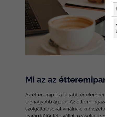
Mi az az étteremipar?
Az étteremipar a tágabb értelemben vett 
legnagyobb ágazat. Az éttermi ágazat oly
szolgáltatásokat kínálnak, kifejezetten a
iparág különféle vállalkozásokat fed le, 