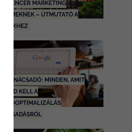
NFLUENCER MARKETING
TERMEKNEK – ÚTMUTATÓ A
KEREKHEZ
EO TANÁCSADÓ: MINDEN, AMIT
DNOD KELL A
RESŐOPTIMALIZÁLÁS
NÁCSADÁSRÓL