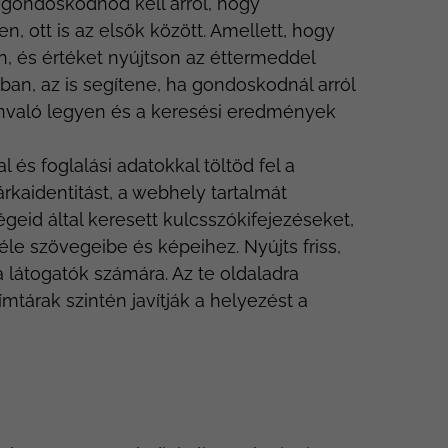
gondoskodnod kell arról, hogy
n, ott is az elsők között. Amellett, hogy
, és értéket nyújtson az éttermeddel
an, az is segítene, ha gondoskodnál arról
ánvaló legyen és a keresési eredmények
és foglalási adatokkal töltöd fel a
kaidentitást, a webhely tartalmát
geid által keresett kulcsszókifejezéseket,
le szövegeibe és képeihez. Nyújts friss,
a látogatók számára. Az te oldaladra
mtárak szintén javítják a helyezést a