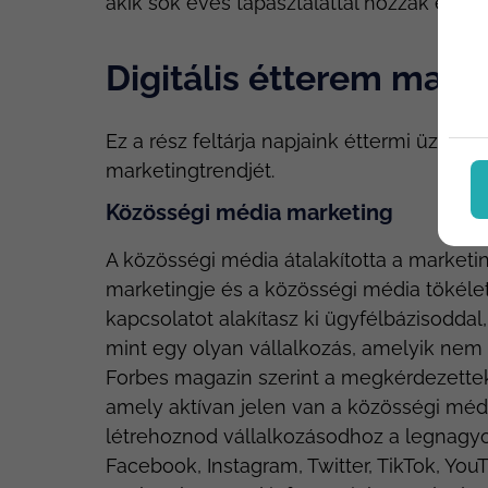
akik sok éves tapasztalattal hozzák emg 
Digitális étterem mark
Ez a rész feltárja napjaink éttermi üzlet
marketingtrendjét.
Közösségi média marketing
A közösségi média átalakította a marketing
marketingje és a közösségi média tökélet
kapcsolatot alakítasz ki ügyfélbázisoddal
mint egy olyan vállalkozás, amelyik nem r
Forbes magazin szerint a megkérdezettek
amely aktívan jelen van a közösségi médi
létrehoznod vállalkozásodhoz a legnagy
Facebook, Instagram, Twitter, TikTok, YouT