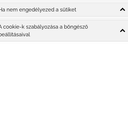
Ha nem engedélyezed a sütiket
A cookie-k szabályozása a böngésző
beállításaival
N
E
T
Ü
vendéglátóipar része, ez az egyik
an vállalkozásokból áll, amelyek étkezési
 helyszínen étkező fogyasztók számára. Az
elf
a gyorséttermektől és általános éttermektől