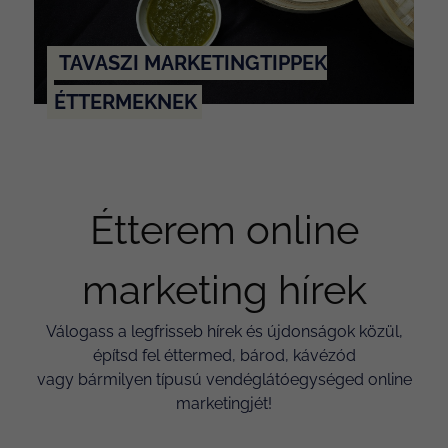
TAVASZI MARKETINGTIPPEK
ÉTTERMEKNEK
Étterem online
marketing hírek
Válogass a legfrisseb hírek és újdonságok közül,
építsd fel éttermed, bárod, kávézód
vagy bármilyen típusú vendéglátóegységed online
marketingjét!