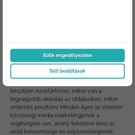
azt a fentebb írtakban is láthatod, és még
nincs is vége… Az étterem közösségi média
marketingje függhet attól is milyen időben
posztolunk. A napi történetek megosztása,
amelyet 24 óráig láthat az oldalt látogató
lehet aprólékos, a posztokkal azonban más
a helyzet. Nem mindig az a fontos, hogy mi
Sütik engedélyezése
a tartalma, nagyon fontos ugyanis az
időzítés. A marketig egyik fontos tényezője
Süti beállítások
az időzítés. Az üzleti fiókunk képes arra,
hogy az arra ellátogatókról egy elemzést
készítsen ezzel jelezve, mikor van a
legnagyobb aktivitás az oldalunkon, mikor
érdemes posztolni. Minden ilyen az étterem
közösségi média marketingjének a
segítségére van, amely lehetővé teszi az
oldal keresettsége és népszerűségének