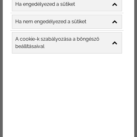
Ha engedélyezed a sütiket
Ha nem engedélyezed a sütiket
A cookie-k szabályozása a böngésző
beállításaival
1.Étterem közösségi média
marketing - weboldal
A weboldal is fontos része az étterem
közösségi média marketingjének, ha elsőre
nem is egyértelmű ez, hiszen minden
közösségi média oldalra belinkelhető a
weboldal és lehet, hogy az étterem
közösségi média oldalán nézelődők