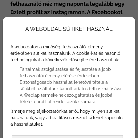
felhasználó néz meg naponta legalább egy
üzleti profilt az Instagramon. A Facebookot
több mint 2 milliárd ember használja
havonta, amelyből 1 milliárd rendszeres
A WEBOLDAL SÜTIKET HASZNÁL
felhasználónak számít. A TikToknak jelenleg
világszerte kb. 689 millió felhasználója van,
A weboldalon a minőségi felhasználói élmény
ez a szám a havi aktív felhasználókat
érdekében sütiket használunk. A cookie-kat és hasonló
technológiákat a következők elősegítésére használjuk:
mutatja. Nem érdemes kihagyni egy ekkora
Tartalmak szolgáltatása és fejlesztése a jobb
nézőközönséget, főleg ha egy étterem
felhasználói élmény elérése érdekében
közösségi média marketingjén szeretnénk
Biztonságosabb használat lehetővé tétele a
javítani.
sütikből az általunk kapott adatok felhasználásával.
A Weblap termékeinek szolgáltatása és jobbá
tétele a profillal rendelkezők számára
Ismerje meg tájékoztatónkat arról, hogy milyen sütiket
használunk, vagy a beállítások résznél ki lehet kapcsolni
a használatukat.