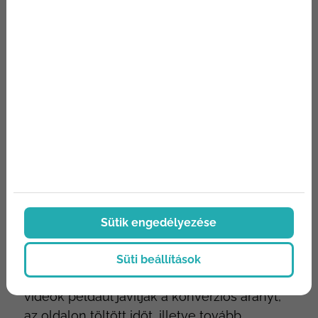
találkozott egy márkával vagy annak
valamelyik termékével a történetek között.
Nem csoda tehát, hogy a cégek túlnyomó
többsége előszeretettel készít történeteket
napi szinten követői számára.
Az Instagramon nagyot
mennek a videók
Temérdek statisztika igazolja, hogy mind a
Sütik engedélyezése
marketingesek, mind pedig a felhasználók
nagyra tartják a videós tartalmakat.
Süti beállítások
Az értékesítési landing oldalakra kihelyezett
videók például javítják a konverziós arányt,
az oldalon töltött időt, illetve tovább