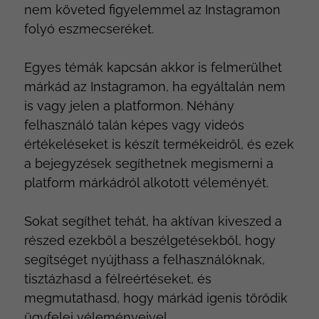
nem követed figyelemmel az Instagramon
folyó eszmecseréket.
Egyes témák kapcsán akkor is felmerülhet
márkád az Instagramon, ha egyáltalán nem
is vagy jelen a platformon. Néhány
felhasználó talán képes vagy videós
értékeléseket is készít termékeidről, és ezek
a bejegyzések segíthetnek megismerni a
platform márkádról alkotott véleményét.
Sokat segíthet tehát, ha aktívan kiveszed a
részed ezekből a beszélgetésekből, hogy
segítséget nyújthass a felhasználóknak,
tisztázhasd a félreértéseket, és
megmutathasd, hogy márkád igenis törődik
ügyfelei véleményeivel.