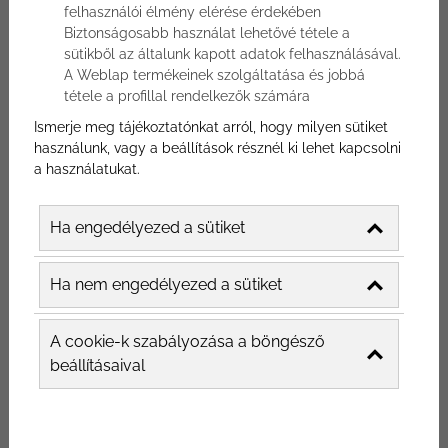
felhasználói élmény elérése érdekében
az Instagram marketing egy
Biztonságosabb használat lehetővé tétele a
sütikből az általunk kapott adatok felhasználásával.
étterem esetében? Milyen a jó
A Weblap termékeinek szolgáltatása és jobbá
tétele a profillal rendelkezők számára
Instagram marketing
Ismerje meg tájékoztatónkat arról, hogy milyen sütiket
kommunikáció? Mutatjuk!
használunk, vagy a beállítások résznél ki lehet kapcsolni
a használatukat.
Számos kisebb cég tulajdonosa tűnődött
Ha engedélyezed a sütiket
már azon, hogy megéri-e az Instagram
marketinggel foglalkoznia stratégiája
Ha nem engedélyezed a sütiket
részeként. Ha Te is éppen ezen gondolkozol,
és most talán egy választ vársz arra, milyen
marketing eszköz hozza a legtöbb vendéget
A cookie-k szabályozása a böngésző
beállításaival
éttermedbe. Nos, el kell mondjam, ez
minden étterem esetében változik, de egy
biztos, nem az Instagram a legfontosabb