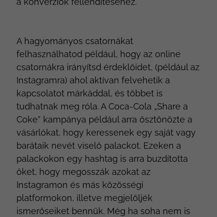
a konverziók fellendítéséhez.
A hagyományos csatornákat
felhasználhatod például, hogy az online
csatornákra irányítsd érdeklőidet, (például az
Instagramra) ahol aktívan felvehetik a
kapcsolatot márkáddal, és többet is
tudhatnak meg róla. A Coca-Cola „Share a
Coke” kampánya például arra ösztönözte a
vásárlókat, hogy keressenek egy saját vagy
barátaik nevét viselő palackot. Ezeken a
palackokon egy hashtag is arra buzdította
őket, hogy megosszák azokat az
Instagramon és más közösségi
platformokon, illetve megjelöljék
ismerőseiket bennük. Még ha soha nem is