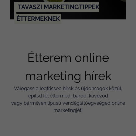
TAVASZI MARKETINGTIPPEK
ÉTTERMEKNEK
Étterem online
marketing hírek
Válogass a legfrisseb hírek és újdonságok közül,
építsd fel éttermed, bárod, kávézód
vagy bármilyen típusú vendéglátóegységed online
marketingjét!