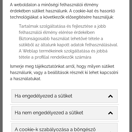
Mindenki szeretné, ha ez a nagy nap
A weboldalon a minőségi felhasználói élmény
érdekében sütiket használunk. A cookie-kat és hasonló
tökéletes lenne nem csak számára, de párja
technológiákat a következők elősegítésére használjuk:
számára is – ehhez viszont
Tartalmak szolgáltatása és fejlesztése a jobb
elengedhetetlen, hogy rengeteg időt
felhasználói élmény elérése érdekében
töltsön a leendő boldog pár a szervezéssel.
Biztonságosabb használat lehetővé tétele a
Ha már le lett foglalva vagy éppen
sütikből az általunk kapott adatok felhasználásával.
A Weblap termékeinek szolgáltatása és jobbá
megvásárolva a tökéletes ruha, a dátum is
tétele a profillal rendelkezők számára
ki van tűzve, az álomhelyszínnel együtt,
Ismerje meg tájékoztatónkat arról, hogy milyen sütiket
akkor már csak egy dolog maradt, ami
használunk, vagy a beállítások résznél ki lehet kapcsolni
létfontosságú lehet – a tökéletes étterem
a használatukat.
kiválasztása.
Ha engedélyezed a sütiket
Ha nem engedélyezed a sütiket
A cookie-k szabályozása a böngésző