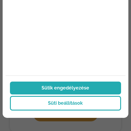
E-mail
Telefon
Üzenet
Az
adatvédelmi nyilatkozat
ot elolvastam és
elfogadom.
Hozzájárulok, hogy a weboldal
kapcsolatfelvétel céljából tárolja adataimat
Sütik engedélyezése
Nem vagyok robot!
Süti beállítások
KAPCSOLATFELVÉTEL