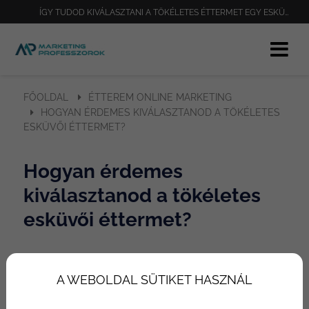
ÍGY TUDOD KIVÁLASZTANI A TÖKÉLETES ÉTTERMET EGY ESKÜVŐHÖZ
FŐOLDAL
ÉTTEREM ONLINE MARKETING
HOGYAN ÉRDEMES KIVÁLASZTANOD A TÖKÉLETES
ESKÜVŐI ÉTTERMET?
Hogyan érdemes
kiválasztanod a tökéletes
esküvői éttermet?
Szerző:
mprof
A WEBOLDAL SÜTIKET HASZNÁL
Frissítve:
2023. május 23.