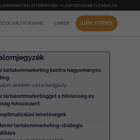
ALOMMARKETING ÉTTERMEKNEK: A LEGFONTOSABB TUDNIVALÓK
SZOLGÁLTATÁSAINK
CIKKEK
AJÁNLATKÉRÉS
talomjegyzék
mi tartalommarketing kontra hagyományos
ting
talom értékén van a hangsúly
i tartalommarketinggel a hitelesség és
óság fokozásáért
optimalizálási lehetőségek
termi tartalommarketing-stratégia
llítása