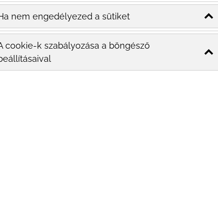
E
Ha nem engedélyezed a sütiket
T
A cookie-k szabályozása a böngésző
beállításaival
Ü
elf
célj
ting kontra
ng
a marketing hagyományos módszerei egyre