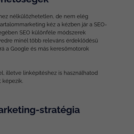
ghez nélkülözhetetlen, de nem elég
i tartalommarketing kéz a kézben jár a SEO-
ényegében SEO különféle módszerek
yedre minél több releváns érdeklődésű
n rá a Google és más keresőmotorok
, illetve linképítéshez is használhatod
 képezik.
rketing-stratégia