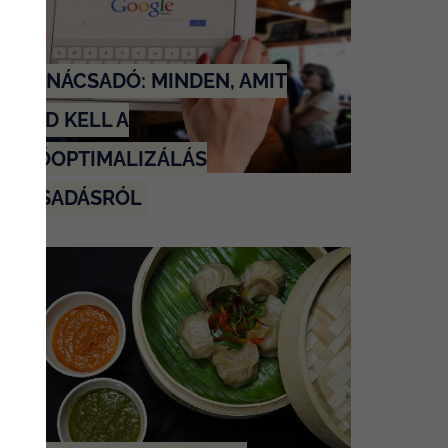
EO TANÁCSADÓ: MINDEN, AMIT
DNOD KELL A
RESŐOPTIMALIZÁLÁS
NÁCSADÁSRÓL