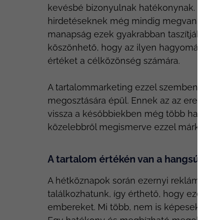
kevésbé bizonyulnak hatékonynak. Persz
hirdetéseknek még mindig megvan a ma
manapság ezek gyakrabban taszítják az ü
köszönhető, hogy az ilyen hagyományos
értéket a célközönség számára.
A tartalommarketing ezzel szemben kifej
megosztására épül. Ennek az az eredmén
vissza a későbbiekben még több hasonlóa
közelebbről megismerve ezzel márkádat.
A tartalom értékén van a hangsúly
A hétköznapok során ezernyi reklámmal
találkozhatunk, így érthető, hogy ezek a 
embereket. Mi több, nem is képesek úgy 