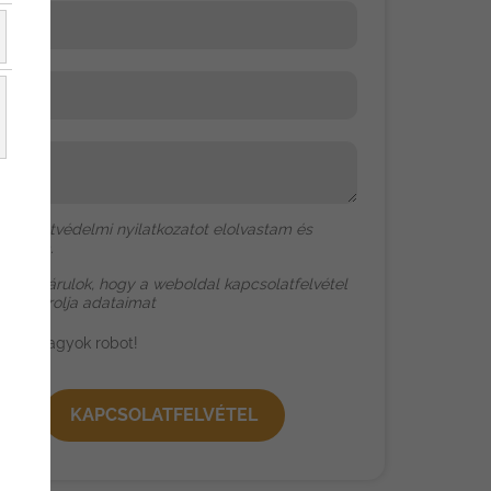
-mail
elefon
zenet
Az
adatvédelmi nyilatkozat
ot elolvastam és
ogadom.
Hozzájárulok, hogy a weboldal kapcsolatfelvétel
ából tárolja adataimat
Nem vagyok robot!
KAPCSOLATFELVÉTEL