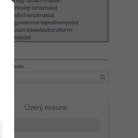
zz létre egy tartalomnaptárt
szíts minőségi tartalmakat
pszerűsítsd tartalmaidat
vesd figyelemmel teljesítményedet
lyamatosan tökéletesítsd éttermi
omstratégiádat
SÉS
t kifejezés
y
Üzenj nekünk
év