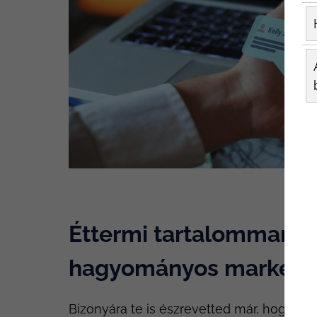
Éttermi tartalommarke
hagyományos marketi
Bizonyára te is észrevetted már, hogy 