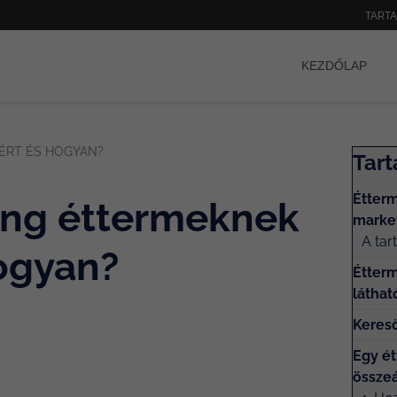
TART
KEZDŐLAP
ÉRT ÉS HOGYAN?
Tar
Étter
ing éttermeknek
marke
A tar
hogyan?
Étterm
láthat
Kereső
Egy ét
összeá