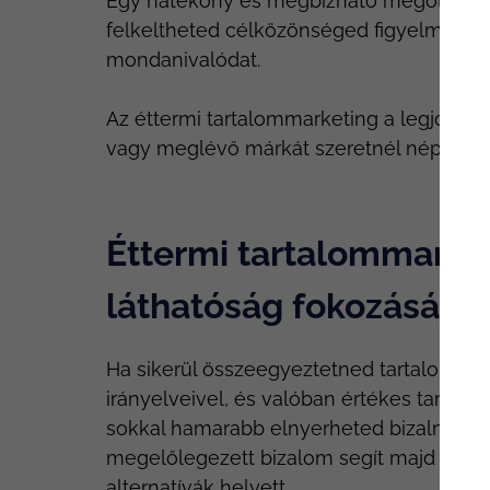
Egy hatékony és megbízható megoldásra 
felkeltheted célközönséged figyelmét, 
mondanivalódat.
Az éttermi tartalommarketing a legjobb mó
vagy meglévő márkát szeretnél népszerűs
Éttermi tartalommarket
láthatóság fokozásáért
Ha sikerül összeegyeztetned tartalomma
irányelveivel, és valóban értékes tartal
sokkal hamarabb elnyerheted bizalmukat
megelőlegezett bizalom segít majd abban
alternatívák helyett.