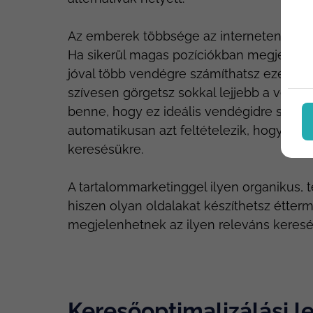
Az emberek többsége az interneten néze
Ha sikerül magas pozíciókban megjelenne
jóval több vendégre számíthatsz ezen a c
szívesen görgetsz sokkal lejjebb a végtelen
benne, hogy ez ideális vendégidre sem j
automatikusan azt feltételezik, hogy az e
keresésükre.
A tartalommarketinggel ilyen organikus, t
hiszen olyan oldalakat készíthetsz étte
megjelenhetnek az ilyen releváns keresés
Keresőoptimalizálási 