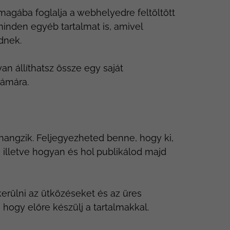
magába foglalja a webhelyedre feltöltött
inden egyéb tartalmat is, amivel
dnek.
n állíthatsz össze egy saját
zámára.
hangzik. Feljegyezheted benne, hogy ki,
, illetve hogyan és hol publikálod majd
lkerülni az ütközéseket és az üres
 hogy előre készülj a tartalmakkal.