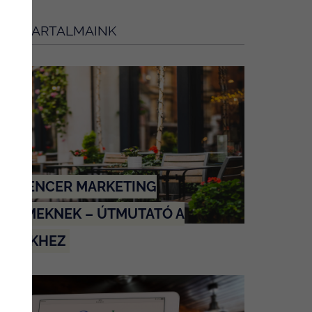
BBI TARTALMAINK
NFLUENCER MARKETING
TERMEKNEK – ÚTMUTATÓ A
KEREKHEZ