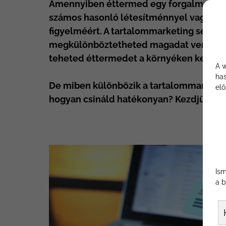
Amennyiben éttermed egy forgalmas kör
számos hasonló létesítménnyel vagy ké
figyelméért. A tartalommarketing segít
megkülönböztetheted magadat versenytá
teheted éttermedet a környéken keresg
A w
has
De miben különbözik a tartalommarketi
elő
hogyan csináld hatékonyan? Kezdjük az e
Ism
a b