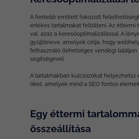
A fentebb említett fokozott fellelhetősé
értékes tartalmakat feltölteni. Az étterm
val, azaz a keresőoptimalizálással. A l
gyűjtőneve, amelyek célja, hogy webhel
felhasználó (lehetséges vendég) találjo
segítségével.
A tartalmakban kulcsszókat helyezhetsz el
őket, amelyek mind a SEO fontos elemeit
Egy éttermi tartalomma
összeállítása