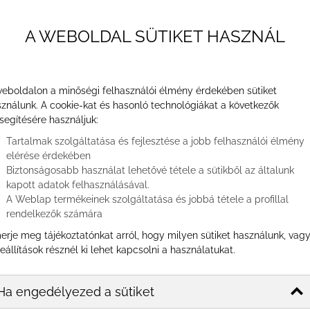
1. Ho
nyéken helyezkedik el, bizonyára
3. Ké
nytelen versengeni a vendégek
A WEBOLDAL SÜTIKET HASZNÁL
4. Né
ségével nem csupán
5. Kö
rsaidtól, hanem fellelhetőbbé is
6. Fo
élők számára.
tartal
eboldalon a minőségi felhasználói élmény érdekében sütiket
ználunk. A cookie-kat és hasonló technológiákat a következők
ng a marketing hagyományos formáitól és
KERE
segítésére használjuk:
lején.
Tartalmak szolgáltatása és fejlesztése a jobb felhasználói élmény
Kereset
elérése érdekében
Biztonságosabb használat lehetővé tétele a sütikből az általunk
kapott adatok felhasználásával.
A Weblap termékeinek szolgáltatása és jobbá tétele a profillal
rendelkezők számára
erje meg tájékoztatónkat arról, hogy milyen sütiket használunk, vag
eállítások résznél ki lehet kapcsolni a használatukat.
N
Ha engedélyezed a sütiket