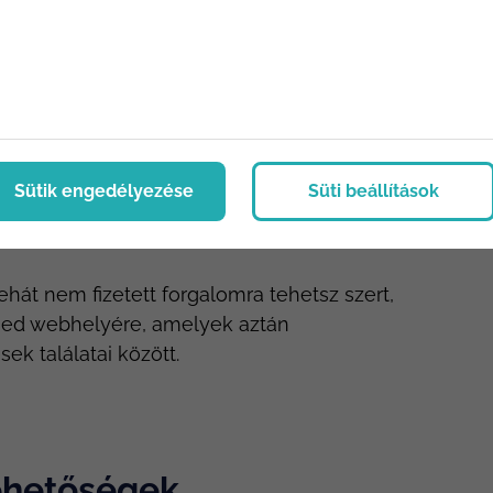
T
ÉT
lődik, amikor étterembe szeretne menni.
d a Google keresőtalálatai között, akkor
satornán keresztül. Bizonyára te sem
ített találati listákon – biztos lehetsz
ellemző. Az emberek általában
Sütik engedélyezése
Süti beállítások
lső néhány találat a legjobb a
ehát nem fizetett forgalomra tehetsz szert,
rmed webhelyére, amelyek aztán
ek találatai között.
lehetőségek