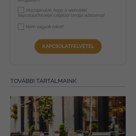
elfogadom.
Hozzájárulok, hogy a weboldal
kapcsolatfelvétel céljából tárolja adataimat
Nem vagyok robot!
KAPCSOLATFELVÉTEL
TOVÁBBI TARTALMAINK