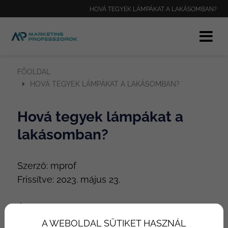
HOVÁ TEGYEK LÁMPÁKAT A LAKÁSOMBAN?
FŐOLDAL
HOVÁ TEGYEK LÁMPÁKAT A LAKÁSOMBAN?
Hová tegyek lámpákat a
lakásomban?
Szerző:
mprof
Frissítve:
2023. május 23.
Építkezés vagy lakásfelújítás előtt álltok?
Akkor fontos, hogy a tervezésnél tudd
A WEBOLDAL SÜTIKET HASZNÁL