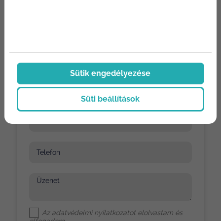
Üzenj nekünk
Sütik engedélyezése
Név
Süti beállítások
E-mail
Telefon
Üzenet
Az
adatvédelmi nyilatkozat
ot elolvastam és