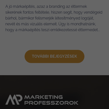
A jó márkaépítés, azaz a branding az éttermek
sikerének fontos feltétele, hiszen segít, hogy vendégeid
bárhol, bármikor felismerjék létesítményed logóját,
nevét és más vizuális elemeit. Úgy is mondhatnánk,
hogy a márkaépítés teszi emlékezetessé éttermedet...
TOVÁBBI BEJEGYZÉSEK