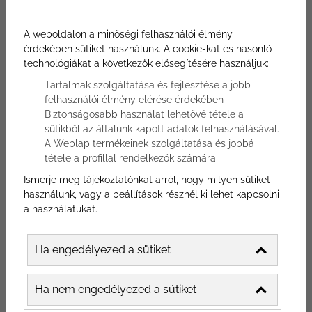
előre, hova és milyen fényforrásokat
szeretnél majd felszerelni. Ebben a cikkben
A weboldalon a minőségi felhasználói élmény
szobáról-szobára végig megyünk, hogy
érdekében sütiket használunk. A cookie-kat és hasonló
technológiákat a következők elősegítésére használjuk:
hova és milyen típusú lámpát érdemes
tervezned.
Tartalmak szolgáltatása és fejlesztése a jobb
felhasználói élmény elérése érdekében
Biztonságosabb használat lehetővé tétele a
sütikből az általunk kapott adatok felhasználásával.
A Weblap termékeinek szolgáltatása és jobbá
tétele a profillal rendelkezők számára
Ismerje meg tájékoztatónkat arról, hogy milyen sütiket
használunk, vagy a beállítások résznél ki lehet kapcsolni
a használatukat.
Ha engedélyezed a sütiket
Ha nem engedélyezed a sütiket