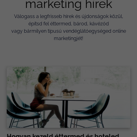
marketing hírek
Válogass a legfrisseb hírek és újdonságok közül,
építsd fel éttermed, bárod, kávézód
vagy bármilyen típusú vendéglátóegységed online
marketingjét!
Hogyan kezeld éttermed és hoteled