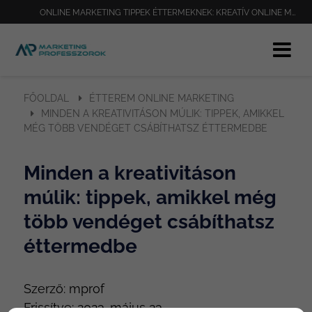
ONLINE MARKETING TIPPEK ÉTTERMEKNEK: KREATÍV ONLINE MARKETING TECHNIKÁK, AMIK MÉG TÖBB VENDÉGET CSÁBÍTHATNAK ÉTTERMEDBE
FŐOLDAL
ÉTTEREM ONLINE MARKETING
MINDEN A KREATIVITÁSON MÚLIK: TIPPEK, AMIKKEL
MÉG TÖBB VENDÉGET CSÁBÍTHATSZ ÉTTERMEDBE
Minden a kreativitáson
múlik: tippek, amikkel még
több vendéget csábíthatsz
éttermedbe
Szerző:
mprof
Frissítve:
2023. május 23.