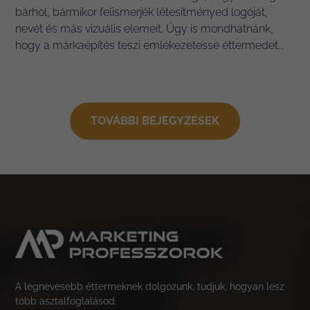
bárhol, bármikor felismerjék létesítményed logóját,
nevét és más vizuális elemeit. Úgy is mondhatnánk,
hogy a márkaépítés teszi emlékezetessé éttermedet...
TOVÁBBI BEJEGYZÉSEK
A legnevesebb éttermeknek dolgozunk, tudjuk, hogyan lesz
több asztalfoglalásod.