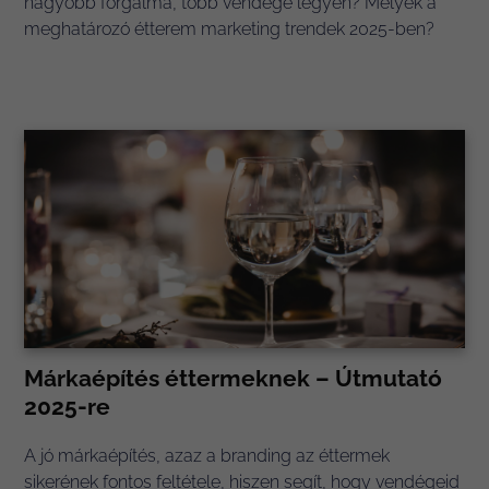
nagyobb forgalma, több vendége legyen? Melyek a
meghatározó étterem marketing trendek 2025-ben?
Márkaépítés éttermeknek – Útmutató
2025-re
A jó márkaépítés, azaz a branding az éttermek
sikerének fontos feltétele, hiszen segít, hogy vendégeid