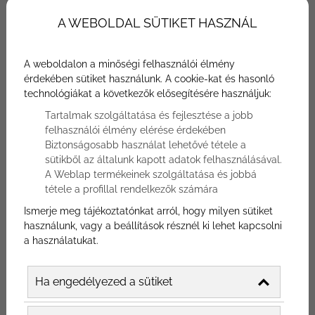
A WEBOLDAL SÜTIKET HASZNÁL
Amikor elkezdtem írni ezt a cikket, az első
mondatot úgy akartam megfogalmazni,
A weboldalon a minőségi felhasználói élmény
hogy “manapság az emberek szinte
érdekében sütiket használunk. A cookie-kat és hasonló
kizárólag az internetet használják, ha
technológiákat a következők elősegítésére használjuk:
éttermet keresnek”, de ez nagy tévedés lett
Tartalmak szolgáltatása és fejlesztése a jobb
volna. A “szinte” kifejezés tökéletesen
felhasználói élmény elérése érdekében
Biztonságosabb használat lehetővé tétele a
felesleges a mondatba, annyira elenyésző
sütikből az általunk kapott adatok felhasználásával.
azoknak a száma, akik bárhol máshol
A Weblap termékeinek szolgáltatása és jobbá
igyekeznek éttermet találni maguknak. Ez
tétele a profillal rendelkezők számára
alapján nem lehet kérdés: KELL online
Ismerje meg tájékoztatónkat arról, hogy milyen sütiket
marketing az éttermednek, ráadásul nem is
használunk, vagy a beállítások résznél ki lehet kapcsolni
a használatukat.
akármilyen. Összegyűjtöttünk néhány
egyszerű, de annál hatékonyabb marketing
Ha engedélyezed a sütiket
tippet, amik segítenek benne, hogy még
több vendége lehessen éttermednek!