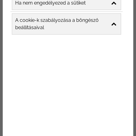
Ha nem engedélyezed a sütiket
A cookie-k szabályozása a böngésző
beállításaival
Nyiss az influencer marketing
felé
Érdemes olyan influencereket keresned,