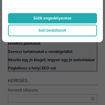
Sütik engedélyezése
Tartalomjegyzék
Nyiss az influencer marketing felé
Süti beállítások
Légy kreatív a közösségi média felületeken,
rendezz játékokat
Szerezz tartalmakat a vendégeidtől
Készíts egy jó blogot, legyen egy jó weboldalad
Foglalkozz a helyi SEO-val
KERESÉS
Keresett kifejezés