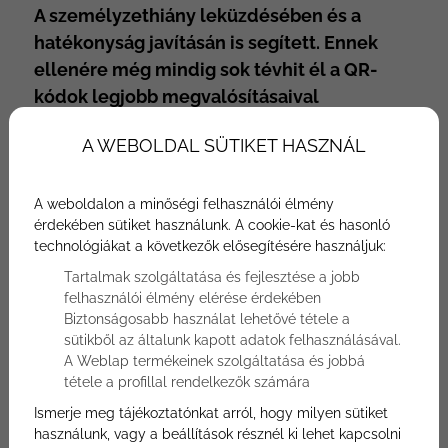
A személyzethiány leküzdésében és a
hatékonyság javításán is segített. Ennek
ellenére még mindig sok tévhit él a QR-
kódok legjobb megvalósításaival
kapcsolatban.
A WEBOLDAL SÜTIKET HASZNÁL
1. tévhit: Egyszerűen bekapcsolhatja a QR-
kódokat az éttermében anélkül, hogy
bármilyen működési változtatást kellene
A weboldalon a minőségi felhasználói élmény
érdekében sütiket használunk. A cookie-kat és hasonló
végrehajtania, és tökéletesen működik.
technológiákat a következők elősegítésére használjuk:
2. tévhit: A QR nem működik jól az előkelő,
Tartalmak szolgáltatása és fejlesztése a jobb
teljes körű szolgáltatást nyújtó koncepciók
felhasználói élmény elérése érdekében
esetében, mert rossz vendégélményt
Biztonságosabb használat lehetővé tétele a
teremt.
sütikből az általunk kapott adatok felhasználásával.
A Weblap termékeinek szolgáltatása és jobbá
tétele a profillal rendelkezők számára
Ismerje meg tájékoztatónkat arról, hogy milyen sütiket
használunk, vagy a beállítások résznél ki lehet kapcsolni