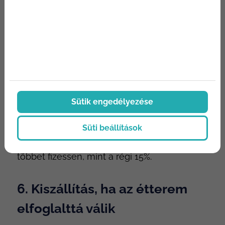
rendeléssel – ezzel segítve a személyzetet,
hogy növelje a hazavitelüket. Fizetés, ami
mindenkit boldoggá tesz. Annak érdekében,
hogy a vendégek barátságosan bökjenek,
előre beállíthatja a javasolt borravaló
összegeket, amelyek a mobil QR-fizetési
oldalán jelennek meg. A vendégek bármikor
választhatnak egy egyedi összeget, ha
Sütik engedélyezése
akarnak, de például a környéken javasolt
Süti beállítások
18%, 20% és 22% összegek használata a
legtöbb vendéget arra ösztönözi, hogy
többet fizessen, mint a régi 15%.
6. Kiszállítás, ha az étterem
elfoglalttá válik