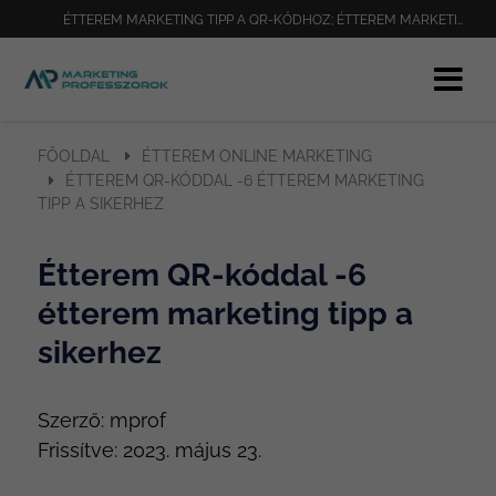
ÉTTEREM MARKETING TIPP A QR-KÓDHOZ; ÉTTEREM MARKETING TIPP KEZDŐKNEK; ÉTTEREM MARKETING TIPP PROFIKTÓL; ÉTTEREM MARKETING TIPP,
FŐOLDAL
ÉTTEREM ONLINE MARKETING
ÉTTEREM QR-KÓDDAL -6 ÉTTEREM MARKETING
TIPP A SIKERHEZ
Étterem QR-kóddal -6
étterem marketing tipp a
sikerhez
Szerző:
mprof
Frissítve:
2023. május 23.