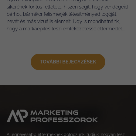
sikerének fontos feltétele, hiszen segít, hogy vendégeid
bárhol, bármikor felismerjék létesítményed logóját,
nevét és más vizuális elemeit. Úgy is mondhatnánk,
hogy a márkaépítés teszi emlékezetessé éttermedet...
TOVÁBBI BEJEGYZÉSEK
A legnevesebb éttermeknek dolgozunk, tudjuk, hogyan lesz