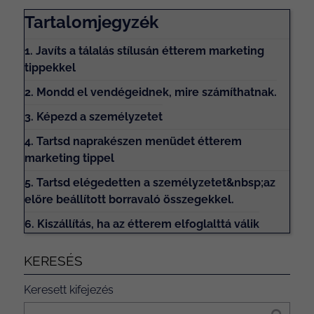
Tartalomjegyzék
1. Javíts a tálalás stílusán étterem marketing
tippekkel
2. Mondd el vendégeidnek, mire számíthatnak.
3. Képezd a személyzetet
4. Tartsd naprakészen menüdet étterem
marketing tippel
5. Tartsd elégedetten a személyzetet&nbsp;az
előre beállított borravaló összegekkel.
6. Kiszállítás, ha az étterem elfoglalttá válik
KERESÉS
Keresett kifejezés