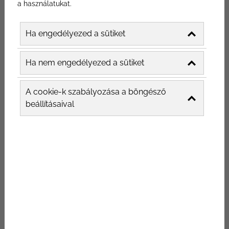
a használatukat.
Ha engedélyezed a sütiket
Ha nem engedélyezed a sütiket
A cookie-k szabályozása a böngésző
beállításaival
Az igazság az, hogy a QR-kódok, mint
étterem marketing tipp, helyes használata
valóban segíthet éttermednek a jobb
vendégélmény kialakításában azáltal, hogy
az ügyfelek irányítják a rendelési folyamatot,
és felszabadítja a személyzetet, hogy az
étkezési élmény vendégszeretetére
összpontosíthass. Ráadásul a QR-kódok