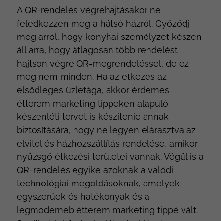
A QR-rendelés végrehajtásakor ne
feledkezzen meg a hátsó házról. Győződj
meg arról, hogy konyhai személyzet készen
áll arra, hogy átlagosan több rendelést
hajtson végre QR-megrendeléssel, de ez
még nem minden. Ha az étkezés az
elsődleges üzletága, akkor érdemes
étterem marketing tippeken alapuló
készenléti tervet is készítenie annak
biztosítására, hogy ne legyen elárasztva az
elvitel és házhozszállítás rendelése, amikor
nyüzsgő étkezési területei vannak. Végül is a
QR-rendelés egyike azoknak a valódi
technológiai megoldásoknak, amelyek
egyszerűek és hatékonyak és a
legmoderneb étterem marketing tippé vált.