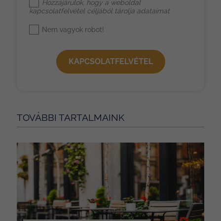
Hozzájárulok, hogy a weboldal
kapcsolatfelvétel céljából tárolja adataimat
Nem vagyok robot!
KAPCSOLATFELVÉTEL
TOVÁBBI TARTALMAINK