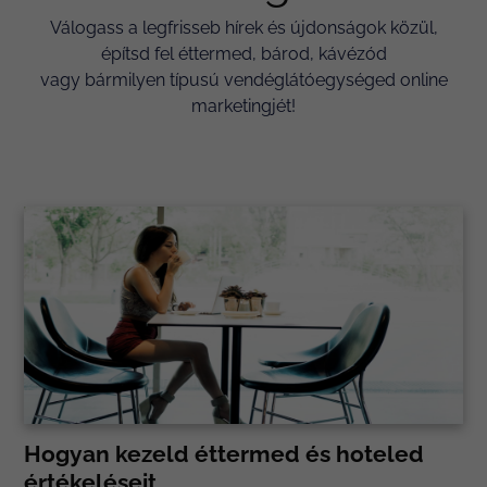
Válogass a legfrisseb hírek és újdonságok közül,
építsd fel éttermed, bárod, kávézód
vagy bármilyen típusú vendéglátóegységed online
marketingjét!
Hogyan kezeld éttermed és hoteled
értékeléseit