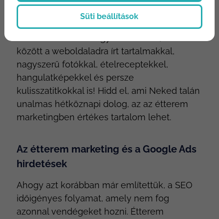
feladatot pedig innentől nem más, mint
Süti beállítások
megszólítani őket, felkelteni az
érdeklődésüket… Hogy mivel? Nos, többek
között a weboldaladra írt tartalmakkal,
nagyszerű fotókkal, ételreceptekkel,
hangulatképekkel és persze
kulisszatitkokkal is! Hidd el, ami Neked talán
unalmas hétköznapi dolog, az az étterem
marketingben értékes tartalom lehet.
Az étterem marketing és a Google Ads
hirdetések
Ahogy azt korábban már említettük, a SEO
időigényes folyamat, amely nem fog
azonnal vendégeket hozni. Étterem