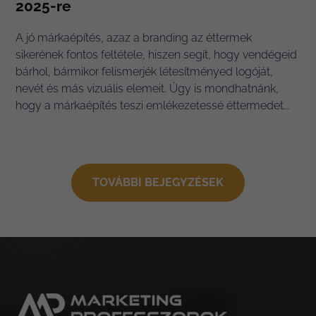
2025-re
A jó márkaépítés, azaz a branding az éttermek
sikerének fontos feltétele, hiszen segít, hogy vendégeid
bárhol, bármikor felismerjék létesítményed logóját,
nevét és más vizuális elemeit. Úgy is mondhatnánk,
hogy a márkaépítés teszi emlékezetessé éttermedet...
TOVÁBBI BEJEGYZÉSEK