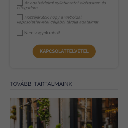
Az
adatvédelmi nyilatkozat
ot elolvastam és
elfogadom.
Hozzájárulok, hogy a weboldal
kapcsolatfelvétel céljából tárolja adataimat
Nem vagyok robot!
KAPCSOLATFELVÉTEL
TOVÁBBI TARTALMAINK