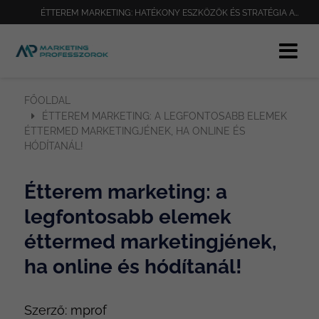
ÉTTEREM MARKETING: HATÉKONY ESZKÖZÖK ÉS STRATÉGIA AZ ÉTTEREM MARKETING VILÁGÁBAN
FŐOLDAL
ÉTTEREM MARKETING: A LEGFONTOSABB ELEMEK
ÉTTERMED MARKETINGJÉNEK, HA ONLINE ÉS
HÓDÍTANÁL!
Étterem marketing: a
legfontosabb elemek
éttermed marketingjének,
ha online és hódítanál!
Szerző:
mprof