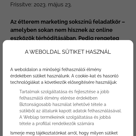
Frissítve:
2023. május 23.
Az étterem marketing sokszínű feladatkör –
amelyben sokan nem hisznek az online
eszközök térhódításában. Pedig rengeteg
lehetőség rejlik bennük! Mutatom is, mire
A WEBOLDAL SÜTIKET HASZNÁL
érdemes mindenképp ügyelned az online
marketingen belül éttermed esetében, ha
A weboldalon a minőségi felhasználói élmény
több vendéget szeretnél!
érdekében sütiket használunk. A cookie-kat és hasonló
technológiákat a következők elősegítésére használjuk:
Tartalmak szolgáltatása és fejlesztése a jobb
felhasználói élmény elérése érdekében
Biztonságosabb használat lehetővé tétele a
sütikből az általunk kapott adatok felhasználásával.
A Weblap termékeinek szolgáltatása és jobbá
tétele a profillal rendelkezők számára
Ismerje meg tájékoztatónkat arról, hogy milyen sütiket