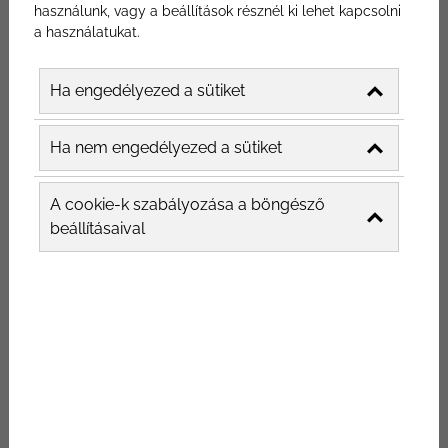
használunk, vagy a beállítások résznél ki lehet kapcsolni
a használatukat.
Ha engedélyezed a sütiket
Étterem marketing – kezdjük
Ha nem engedélyezed a sütiket
az alapoktól.
A cookie-k szabályozása a böngésző
beállításaival
Mint minden vállalkozás esetében, úgy az
éttermek esetében is az alapoktól kell
elkezdeni a tervezést. Egy jó honlap, egy
mindent lefedő – és egyben teljesíthető –
marketing stratégia, és a kinevezett
felelősök, a megfelelő mérési pontok
beállítása az, ami nélkül nem is érdemes
elkezdeni a munkát. De ne szaladjunk