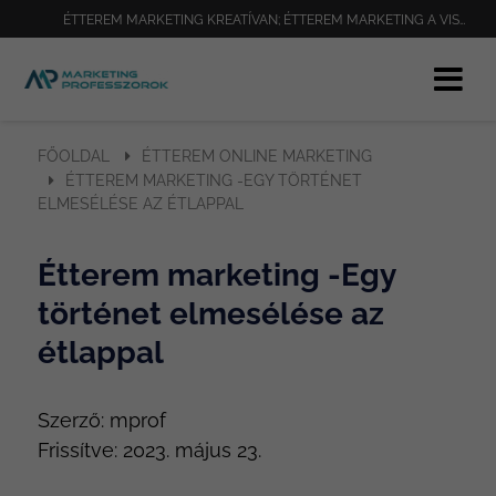
ÉTTEREM MARKETING KREATÍVAN; ÉTTEREM MARKETING A VISSZAJÁRÓ VENDÉGEKÉRT; TÖRTÉNET MESÉLÉS AZ ÉTTEREM MARKETINGGEL; ÉTTEREM MARKE
FŐOLDAL
ÉTTEREM ONLINE MARKETING
ÉTTEREM MARKETING -EGY TÖRTÉNET
ELMESÉLÉSE AZ ÉTLAPPAL
Étterem marketing -Egy
történet elmesélése az
étlappal
Szerző:
mprof
Frissítve:
2023. május 23.