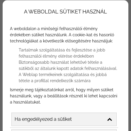
Az utolsó két évben az étterem
A WEBOLDAL SÜTIKET HASZNÁL
marketinggel szemben felvette a versenyt
a járvány és az azzal járó intézkedések, de
most, az éttermeknek meg van az a
A weboldalon a minőségi felhasználói élmény
érdekében sütiket használunk. A cookie-kat és hasonló
szabadságuk, hogy arra fókuszáljanak mit is
technológiákat a következők elősegítésére használjuk:
tudnak ők ajánlani az embereknek. Egy
Tartalmak szolgáltatása és fejlesztése a jobb
történet elmondása minden olyan ponton,
felhasználói élmény elérése érdekében
amivel érintkezik a vendég, olyan értékes
Biztonságosabb használat lehetővé tétele a
élményt nyújthat számára, ami arra
sütikből az általunk kapott adatok felhasználásával.
A Weblap termékeinek szolgáltatása és jobbá
ösztönözi majd, hogy visszatérő, akár
tétele a profillal rendelkezők számára
törzsvendéggé váljon.
Ismerje meg tájékoztatónkat arról, hogy milyen sütiket
használunk, vagy a beállítások résznél ki lehet kapcsolni
a használatukat.
Ha engedélyezed a sütiket