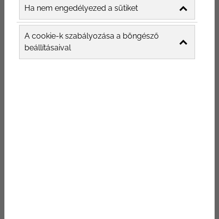
Ha nem engedélyezed a sütiket
A cookie-k szabályozása a böngésző
beállításaival
Hogyan kötelezd el a
vendégeket az étterem
marketingen keresztül
Kényelmes székek, barátságos személyzet,
remek ételek és jól dekorált falak, ezek már
nem elegendő éterem marketing eszközök
ahhoz, hogy megalapozzunk egy
megbízható, visszajáró ügyfélkört. Az