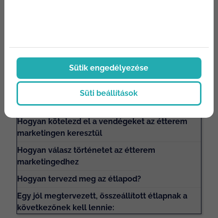
Megosztás:
Sütik engedélyezése
Süti beállítások
Tartalomjegyzék
Hogyan kötelezd el a vendégeket az étterem
marketingen keresztül
Hogyan válasz történetet az étterem
marketingedhez
Hogyan tervezd meg az étlapod?
Egy jól megtervezett, összeállított étlapnak a
következőnek kell lennie: