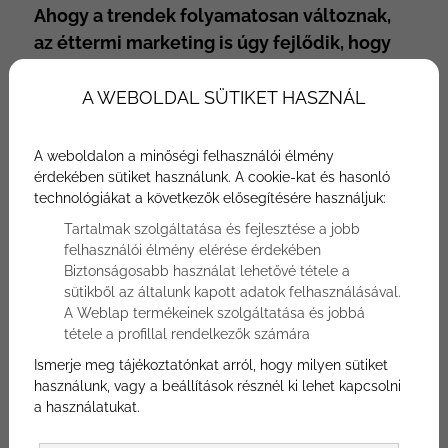
Ahogy a trendek folyamatosan változnak,
az éttermi marketing is úgy fejlődik, hogy
minél jobban megcélozza a közönséget. Az
utóbbi időben olyan mikroinfluencerek,
A WEBOLDAL SÜTIKET HASZNÁL
mint az gasztrobloggerek irányítják az
éttermek helyi márkáját és marketingjét. Az
A weboldalon a minőségi felhasználói élmény
étterem influencer marketing egy
érdekében sütiket használunk. A cookie-kat és hasonló
technológiákat a következők elősegítésére használjuk:
viszonylag újabb kifejezés az éttermi
Tartalmak szolgáltatása és fejlesztése a jobb
térben. A mikroinfluencerek olyan emberek,
felhasználói élmény elérése érdekében
akiknek általában kevesebb a követőszáma
Biztonságosabb használat lehetővé tétele a
(mint a hírességeknek) a közösségi
sütikből az általunk kapott adatok felhasználásával.
médiában, de jelentősebb hatásuk van,
A Weblap termékeinek szolgáltatása és jobbá
tétele a profillal rendelkezők számára
mivel személyesebb szinten lépnek
kapcsolatba és befolyásolják követőiket.
Ismerje meg tájékoztatónkat arról, hogy milyen sütiket
használunk, vagy a beállítások résznél ki lehet kapcsolni
Emiatt az influencerek éttermekben
a használatukat.
történő használata nagyszerű módja a
kívánt ügyfelek elérésének és