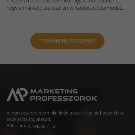
nevét és más vizuális elemeit. Úgy is mondhatnánk,
hogy a márkaépítés teszi emlékezetessé éttermedet...
TOVÁBBI BEJEGYZÉSEK
A legnevesebb éttermeknek dolgozunk, tudjuk, hogyan lesz
több asztalfoglalásod.
Adószám: 25194535-2-13