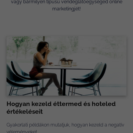
vagy bármilyen típusú vendéglátóegységed online
marketingjét!
Hogyan kezeld éttermed és hoteled
értékeléseit
Gyakorlati példákon mutatjuk, hogyan kezeld a negatív
véleményeket.