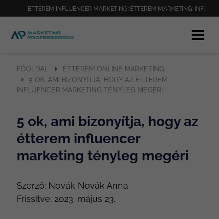
ÉTTEREM INFLUENCER MARKETING; ÉTTEREM MARKETING; INFLUENCER MARKETING; GASZTROBLOGGER; ÉTELBLOGGER, VENDÉGLÁTÓHELY MARKETING
FŐOLDAL
ÉTTEREM ONLINE MARKETING
5 OK, AMI BIZONYÍTJA, HOGY AZ ÉTTEREM
INFLUENCER MARKETING TÉNYLEG MEGÉRI
5 ok, ami bizonyítja, hogy az
étterem influencer
marketing tényleg megéri
Szerző:
Novák Novák Anna
Frissítve:
2023. május 23.