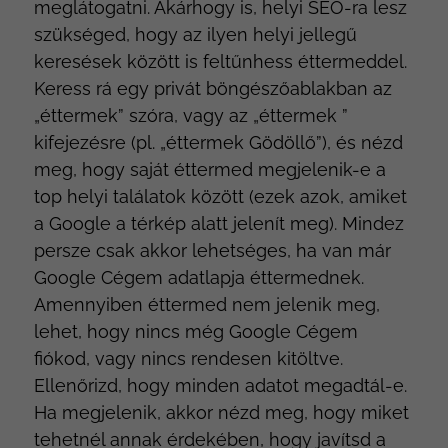
meglátogatni. Akárhogy is, helyi SEO-ra lesz
szükséged, hogy az ilyen helyi jellegű
keresések között is feltűnhess éttermeddel.
Keress rá egy privát böngészőablakban az
„éttermek” szóra, vagy az „éttermek ”
kifejezésre (pl. „éttermek Gödöllő”), és nézd
meg, hogy saját éttermed megjelenik-e a
top helyi találatok között (ezek azok, amiket
a Google a térkép alatt jelenít meg). Mindez
persze csak akkor lehetséges, ha van már
Google Cégem adatlapja éttermednek.
Amennyiben éttermed nem jelenik meg,
lehet, hogy nincs még Google Cégem
fiókod, vagy nincs rendesen kitöltve.
Ellenőrizd, hogy minden adatot megadtál-e.
Ha megjelenik, akkor nézd meg, hogy miket
tehetnél annak érdekében, hogy javítsd a