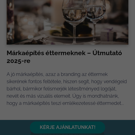
Márkaépítés éttermeknek – Útmutató
2025-re
A jó márkaépítés, azaz a branding az éttermek
sikerének fontos feltétele, hiszen segít, hogy vendégeid
bárhol, bármikor felismerjék létesítményed logóját,
nevét és más vizuális elemeit. Úgy is mondhatnánk,
hogy a márkaépítés teszi emlékezetessé éttermedet...
KÉRJE AJÁNLATUNKAT!