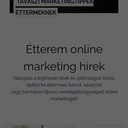
TAVASZI MARKETINGTIPPEK
ÉTTERMEKNEK
Étterem online
marketing hírek
Válogass a legfrisseb hírek és újdonságok közül,
építsd fel éttermed, bárod, kávézód
vagy bármilyen típusú vendéglátóegységed online
marketingjét!