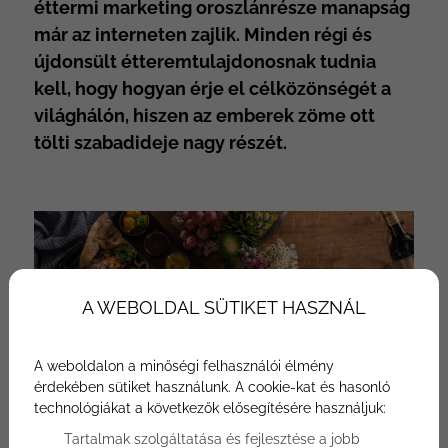
éttermi marketing oroszlánrésze manapság
már az interneten zajlik. Minden régi és
újdonsült étteremtulajdonosnak tudnia
kell, hogy hogyan érje el célközönségét a
világhálón, hiszen az emberek zöme ott
tölti szabadideje nagy részét.
A WEBOLDAL SÜTIKET HASZNÁL
A weboldalon a minőségi felhasználói élmény
érdekében sütiket használunk. A cookie-kat és hasonló
technológiákat a következők elősegítésére használjuk:
Tartalmak szolgáltatása és fejlesztése a jobb