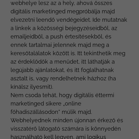
webhelye lesz az a hely, ahová összes
digitális marketinged megpróbálja majd
elvezetni leendő vendégeidet. Ide mutatnak
a linkek a közösségi bejegyzéseidből, az
emailjeidből, a push értesítésekből, és
ennek tartalmai jelennek majd meg a
keresőtalálatok között is. Itt tekinthetik meg
az érdeklődők a menüdet, itt láthatják a
legújabb ajánlatokat, és itt foglalhatnak
asztalt is, vagy rendelhetnek házhoz (ha
kínálsz ilyesmit).
Nem csoda tehát, hogy digitális éttermi
marketinged sikere „online
főhadiszállásodon” múlik majd.
Webhelyednek minden újonnan érkező és
visszatérő látogató számára is könnyedén
használható kell legyen, ami logikus