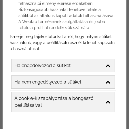
felhasználói élmény elérése érdekében
Használd ki 15 év étterem marketing
Biztonságosabb használat lehetővé tétele a
sütikből az általunk kapott adatok felhasználásával.
tanácsadói tapasztalatunkat, azt, hogy
A Weblap termékeinek szolgáltatása és jobbá
referenciáink közott a legnevesebb
tétele a profillal rendelkezők számára
magyar étteremeket találod,
Ismerje meg tájékoztatónkat arról, hogy milyen sütiket
auditáltasd éttermed marketing
használunk, vagy a beállítások résznél ki lehet kapcsolni
a használatukat.
kommunikációját a Marketing
Professzorokkal!
Kattints IDE!
Ha engedélyezed a sütiket
Az online éttermi marketing azonban egy
Ha nem engedélyezed a sütiket
meglehetősen összetett terület, amit nem
szabad félvállról venni. Nem elég, csak egy
A cookie-k szabályozása a böngésző
webhelyet csinálni, és várni, hogy jönnek
beállításaival
majd maguktól a foglalások. Nem elég csak
regisztrálni egy közösségi platformra, és arra
számítani, hogy ezrek követnek majd.