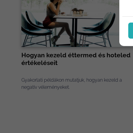
Hogyan kezeld éttermed és hoteled
értékeléseit
Gyakorlati példákon mutatjuk, hogyan kezeld a
negatív véleményeket.