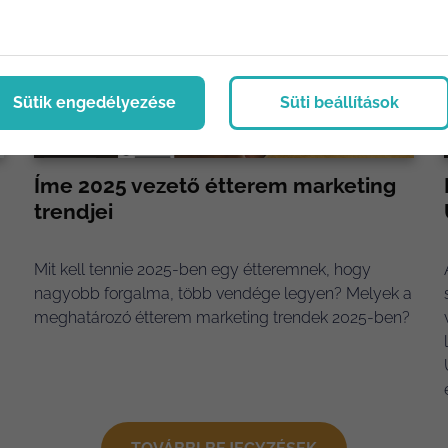
Sütik engedélyezése
Süti beállítások
Íme 2025 vezető étterem marketing
trendjei
Mit kell tennie 2025-ben egy étteremnek, hogy
nagyobb forgalma, több vendége legyen? Melyek a
meghatározó étterem marketing trendek 2025-ben?