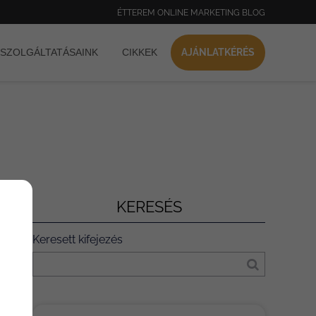
ÉTTEREM ONLINE MARKETING BLOG
SZOLGÁLTATÁSAINK
CIKKEK
AJÁNLATKÉRÉS
KERESÉS
Keresett kifejezés