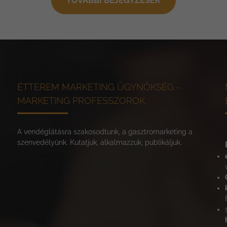
TOVÁBBI BEJEGYZÉSEK
ÉTTEREM MARKETING ÜGYNÖKSÉG -
MARKETING PROFESSZOROK
A vendéglátásra szakosodtunk, a gasztromarketing a
szenvedélyünk. Kutatjuk, alkalmazzuk, publikáljuk.