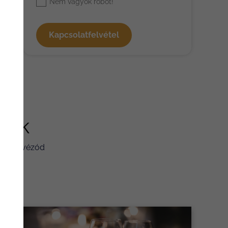
Nem vagyok robot!
Kapcsolatfelvétel
írek
rod, kávézód
t!