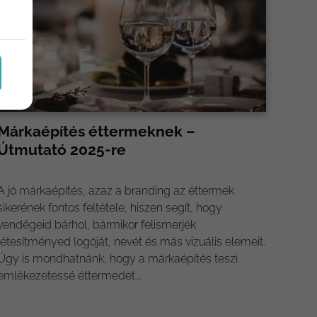
Márkaépítés éttermeknek –
Útmutató 2025-re
A jó márkaépítés, azaz a branding az éttermek
sikerének fontos feltétele, hiszen segít, hogy
vendégeid bárhol, bármikor felismerjék
létesítményed logóját, nevét és más vizuális elemeit.
Úgy is mondhatnánk, hogy a márkaépítés teszi
emlékezetessé éttermedet...