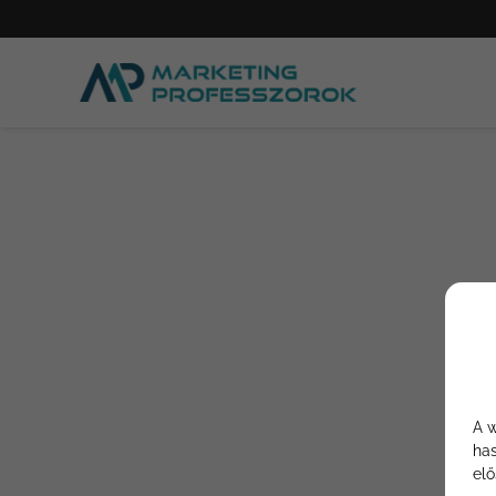
A w
has
elő