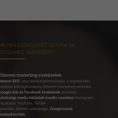
MILYEN ESZKÖZÖKET VETÜNK BE
ÉTTERMED SIKEREÉÉRT?
Étterem marketing eszközeink:
éttermi SEO
, azaz keresőoptimalizálás: a legerősebb,
valóban költséghatékony étterem marketing technika
Google Ads és Facebook hirdetések
kezelése
közösségi média felületek kreatív vezetése
(Instagram,
Facebook, YouTube, TikTok)
speciális, éttermi webdesign,
Google barát
honlapkészítés