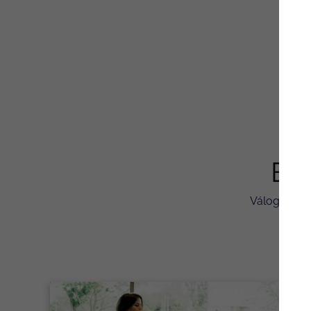
Étt
Válogass a 
v