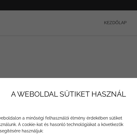
KEZDŐLAP
A WEBOLDAL SÜTIKET HASZNÁL
eboldalon a minőségi felhasználói élmény érdekében sütiket
ználunk. A cookie-kat és hasonló technológiákat a következők
segítésére használjuk: