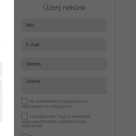
Üzenj nekünk
Név
E-mail
y
Telefon
Üzenet
Az
adatvédelmi nyilatkozat
ot
elolvastam és elfogadom.
Hozzájárulok, hogy a weboldal
kapcsolatfelvétel céljából tárolja
adataimat